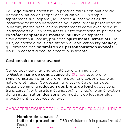
COMPRÉHENSION OPTIMALE, OÙ QUE VOUS SOYEZ
Le
Edge Mode+
constitue un progrès majeur en matière de
personnalisation de l’expérience auditive. D’un simple
tapotement sur l’appareil, le Genesis AI scanne et ajuste
instantanément ses paramètres pour améliorer la perception de
la parole, même dans les environnements complexes tels que
les transports ou les restaurants. Cette fonctionnalité permet de
contrôler l’appareil de manière intuitive
en tapotant
simplement sur l’oreille, pour des
ajustements immédiats
. De
plus, ce contrôle peut être affiné via l’application
My Starkey
,
qui propose des
paramètres de personnalisation avancés
pour un confort d’écoute encore plus adapté.
Gestionnaire de sons avancé
Conçu pour garantir une qualité sonore immersive,
le
Gestionnaire de sons avancé
de
Starkey
assure une
synchronisation oreille-à-oreille
pour une expérience plus
naturelle et fluide. Ce gestionnaire active également des
options comme la
réduction des bruits de fond
et des sons
transitoires (vent, bruits mécaniques), ainsi qu’une amélioration
de la
spatialisation des sons
, permettant de localiser plus
précisément les sources sonores.
CARACTÉRISTIQUES TECHNIQUES DE GENESIS AI 24 MRIC R
Nombre de canaux
: 24
Indice de protection
: IP68 (résistance à la poussière et à
l'eau)