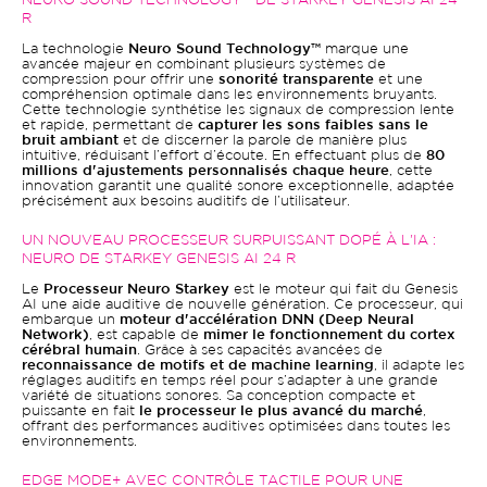
NEURO SOUND TECHNOLOGY™ DE STARKEY GENESIS AI 24
R
La technologie
Neuro Sound Technology™
marque une
avancée majeur en combinant plusieurs systèmes de
compression pour offrir une
sonorité transparente
et une
compréhension optimale dans les environnements bruyants.
Cette technologie synthétise les signaux de compression lente
et rapide, permettant de
capturer les sons faibles sans le
bruit ambiant
et de discerner la parole de manière plus
intuitive, réduisant l’effort d’écoute. En effectuant plus de
80
millions d'ajustements personnalisés chaque heure
, cette
innovation garantit une qualité sonore exceptionnelle, adaptée
précisément aux besoins auditifs de l’utilisateur.
UN NOUVEAU PROCESSEUR SURPUISSANT DOPÉ À L'IA :
NEURO DE STARKEY GENESIS AI 24 R
Le
Processeur Neuro Starkey
est le moteur qui fait du Genesis
AI une aide auditive de nouvelle génération. Ce processeur, qui
embarque un
moteur d'accélération DNN (Deep Neural
Network)
, est capable de
mimer le fonctionnement du cortex
cérébral humain
. Grâce à ses capacités avancées de
reconnaissance de motifs et de machine learning
, il adapte les
réglages auditifs en temps réel pour s’adapter à une grande
variété de situations sonores. Sa conception compacte et
puissante en fait
le processeur le plus avancé du marché
,
offrant des performances auditives optimisées dans toutes les
environnements.
EDGE MODE+ AVEC CONTRÔLE TACTILE POUR UNE