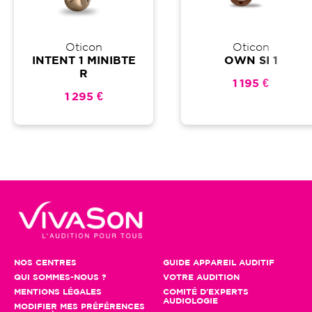
Oticon
Oticon
INTENT 1 MINIBTE
OWN SI 1
R
1 195 €
1 295 €
NOS CENTRES
GUIDE APPAREIL AUDITIF
QUI SOMMES-NOUS ?
VOTRE AUDITION
MENTIONS LÉGALES
COMITÉ D'EXPERTS
AUDIOLOGIE
MODIFIER MES PRÉFÉRENCES