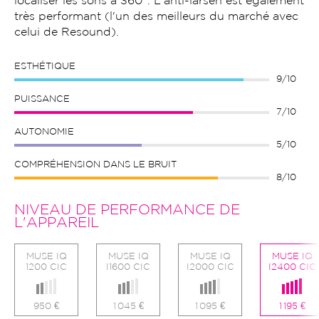
localiser les sons à 360°. L'anti-larsen est également
très performant (l'un des meilleurs du marché avec
celui de Resound).
ESTHÉTIQUE
9/10
PUISSANCE
7/10
AUTONOMIE
5/10
COMPRÉHENSION DANS LE BRUIT
8/10
NIVEAU DE PERFORMANCE DE
L'APPAREIL
MUSE IQ
MUSE IQ
MUSE IQ
MUSE IQ
1200 CIC
I1600 CIC
I2000 CIC
I2400 CIC
950 €
1 045 €
1 095 €
1 195 €