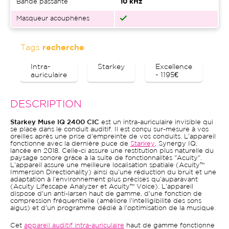
Bande passante
10 kHz
Masqueur acouphènes
Tags
recherche
Intra-
Starkey
Excellence
B
auriculaire
- 1195€
DESCRIPTION
Starkey Muse IQ 2400 CIC
est un intra-auriculaire invisible qui
se place dans le conduit auditif. Il est conçu sur-mesure à vos
oreilles après une prise d'empreinte de vos conduits. L'appareil
fonctionne avec la dernière puce de
Starkey
, Synergy IQ,
lancée en 2018. Celle-ci assure une restitution plus naturelle du
paysage sonore grâce à la suite de fonctionnalités "Acuity".
L'appareil assure une meilleure localisation spatiale (Acuity™
Immersion Directionality) ainsi qu'une réduction du bruit et une
adaptation à l'environnement plus précises qu'auparavant
(Acuity Lifescape Analyzer et Acuity™ Voice). L'appareil
dispose d'un anti-larsen haut de gamme, d'une fonction de
compression fréquentielle (améliore l'intelligibilité des sons
aigus) et d'un programme dédié à l'optimisation de la musique.
Cet
appareil auditif intra-auriculaire
haut de gamme fonctionne