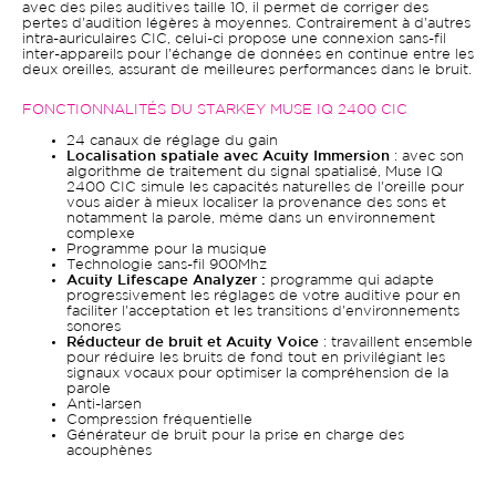
avec des piles auditives taille 10, il permet de corriger des
pertes d'audition légères à moyennes. Contrairement à d'autres
intra-auriculaires CIC, celui-ci propose une connexion sans-fil
inter-appareils pour l'échange de données en continue entre les
deux oreilles, assurant de meilleures performances dans le bruit.
FONCTIONNALITÉS DU STARKEY MUSE IQ 2400 CIC
24 canaux de réglage du gain
Localisation spatiale avec Acuity Immersion
: avec son
algorithme de traitement du signal spatialisé, Muse IQ
2400 CIC simule les capacités naturelles de l'oreille pour
vous aider à mieux localiser la provenance des sons et
notamment la parole, même dans un environnement
complexe
Programme pour la musique
Technologie sans-fil 900Mhz
Acuity Lifescape Analyzer :
programme qui adapte
progressivement les réglages de votre auditive pour en
faciliter l'acceptation et les transitions d'environnements
sonores
Réducteur de bruit et Acuity Voice
: travaillent ensemble
pour réduire les bruits de fond tout en privilégiant les
signaux vocaux pour optimiser la compréhension de la
parole
Anti-larsen
Compression fréquentielle
Générateur de bruit pour la prise en charge des
acouphènes