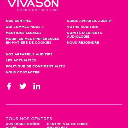
NOS CENTRES
GUIDE APPAREIL AUDITIF
QUI SOMMES-NOUS ?
VOTRE AUDITION
MENTIONS LÉGALES
COMITÉ D'EXPERTS
AUDIOLOGIE
MODIFIER MES PRÉFÉRENCES
EN MATIÈRE DE COOKIES
NOUS REJOINDRE
NOS APPAREILS AUDITIFS
LES ACTUALITÉS
POLITIQUE DE CONFIDENTIALITÉ
NOUS CONTACTER
Gestion des cookies
En poursuivant votre navigation, seuls
TOUS NOS CENTRES
des cookies à des fins statistiques
AUVERGNE-RHÔNE-
CENTRE-VAL DE LOIRE
ALPES
GRAND EST