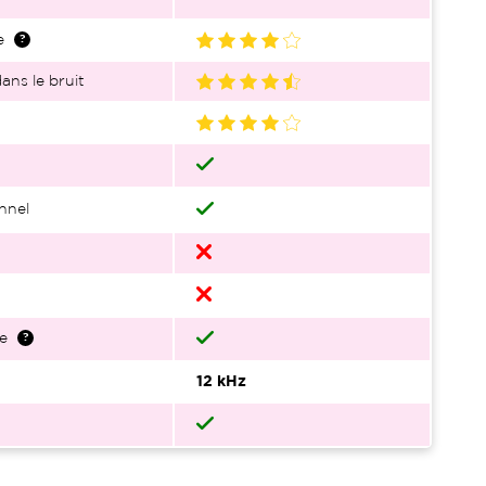
e
ans le bruit
nnel
e
12 kHz