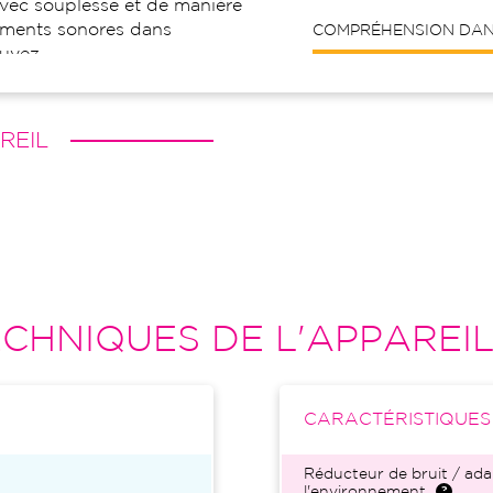
avec souplesse et de manière
ements sonores dans
COMPRÉHENSION DANS
ouvez.
REIL
CHNIQUES DE L'APPAREI
CARACTÉRISTIQUE
Réducteur de bruit / ada
l'environnement