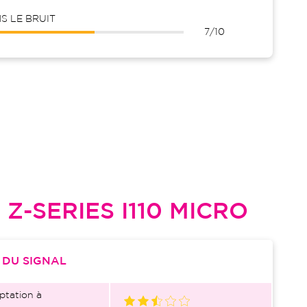
 LE BRUIT
7/10
L
Z-SERIES I110 MICRO
S
DU SIGNAL
ptation à