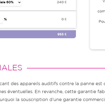
V
240 €
comp
%
0 €
Pou
955 €
IALES
icant des appareils auditifs contre la panne est 
s éventuelles. En revanche, cette garantie fabr
t pourquoi la souscription d’une garantie commer