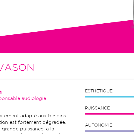
tion initiale, visites de contrôle,
VASON
n
ESTHÉTIQUE
ponsable audiologie
PUISSANCE
rfaitement adapté aux besoins
ition est fortement dégradée.
AUTONOMIE
e grande puissance, a la