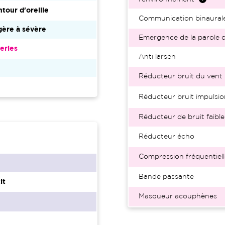
tour d'oreille
Communication binaural
ère à sévère
Emergence de la parole d
eries
Anti larsen
2
Réducteur bruit du vent
Réducteur bruit impulsio
Réducteur de bruit faible
Réducteur écho
Compression fréquentiell
Bande passante
it
Masqueur acouphènes