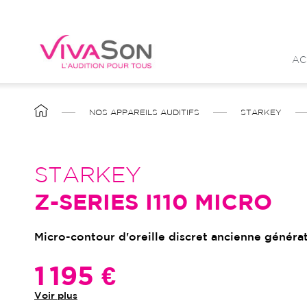
Aller
au
contenu
AC
principal
FIL
NOS APPAREILS AUDITIFS
STARKEY
D'ARIANE
STARKEY
Z-SERIES I110 MICRO
Micro-contour d'oreille discret ancienne généra
1 195 €
Voir plus