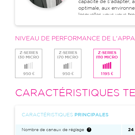
capacité de s’adapter, 
optimale, aux environn
lesquelles vous vous tr
NIVEAU DE PERFORMANCE DE L'APPA
Z-SERIES
Z-SERIES
Z-SERIES
I30 MICRO
I70 MICRO
I110 MICRO
950 €
950 €
1 195 €
CARACTÉRISTIQUES TE
CARACTÉRISTIQUES
PRINCIPALES
Nombre de canaux de réglage
24