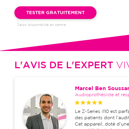
Garantie 4 ans et suivi illimité inclus : bilans auditifs, adapta
visites de réglages, dépannages
TESTER GRATUITEMENT
Selon disponibilité en centre
L'AVIS DE L'EXPERT
VI
Marcel Ben Soussa
Audioprothésiste et res
Le Z-Series i110 est pa
des patients dont l’aud
Cet appareil, doté d’un