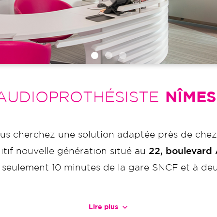
AUDIOPROTHÉSISTE
NÎMES
vous cherchez une solution adaptée près de che
itif nouvelle génération situé au
22, boulevard
à seulement 10 minutes de la gare SNCF et à de
Lire plus
ettons
notre expertise à votre service
pour vous