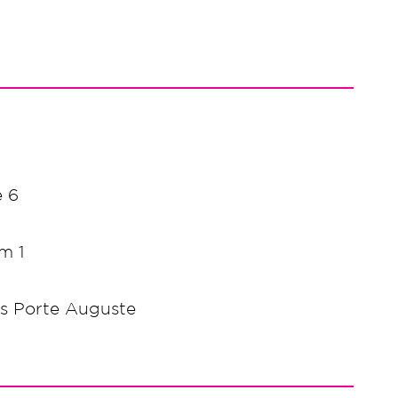
e 6
m 1
s Porte Auguste