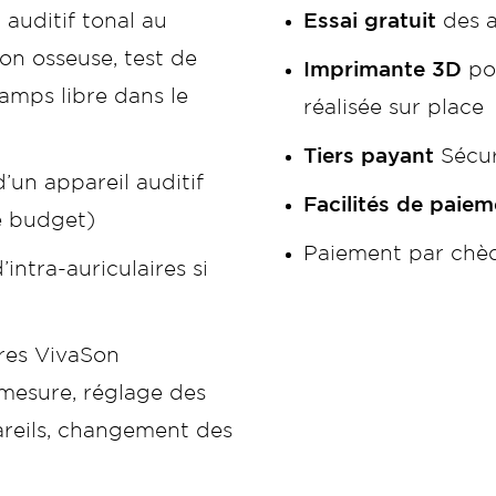
 auditif tonal au
Essai gratuit
des a
on osseuse, test de
Imprimante 3D
po
amps libre dans le
réalisée sur place
Tiers payant
Sécur
’un appareil auditif
Facilités de paiem
e budget)
Paiement par chèq
intra-auriculaires si
tres VivaSon
 mesure, réglage des
areils, changement des