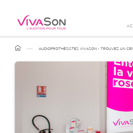
Aller
au
contenu
AC
principal
FIL
AUDIOPROTHÉSISTES VIVASON - TROUVEZ UN CE
D'ARIANE