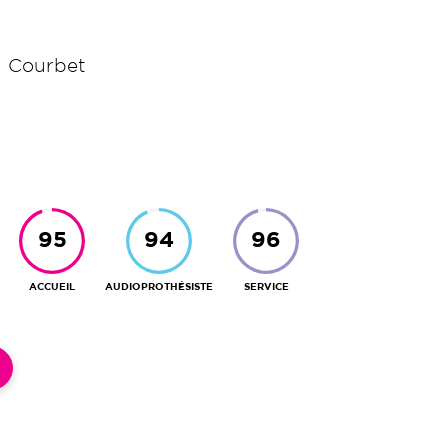
lité de service de référence. Vous avez
un
test auditif gratuit
et sans engagement,
l Courbet
ACCUEIL
AUDIOPROTHÉSISTE
SERVICE