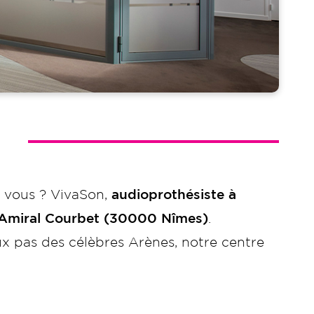
z vous ? VivaSon,
audioprothésiste à
 Amiral Courbet (30000 Nîmes)
.
ux pas des célèbres Arènes, notre centre
 aider à mieux entendre et vivre au