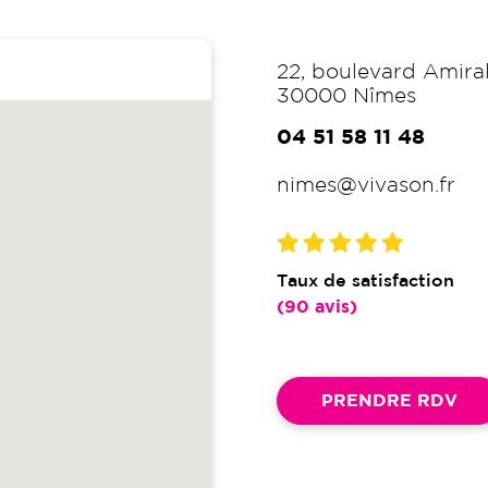
illeurs prix
, de grande marque, et avec une qua
 auditives ? Prenez
rendez-vous en ligne
pour 
22, boulevard Amira
 avec nos professionnels !
30000
Nîmes
04 51 58 11 48
nimes@vivason.fr
Taux de satisfaction
(90 avis)
PRENDRE RDV