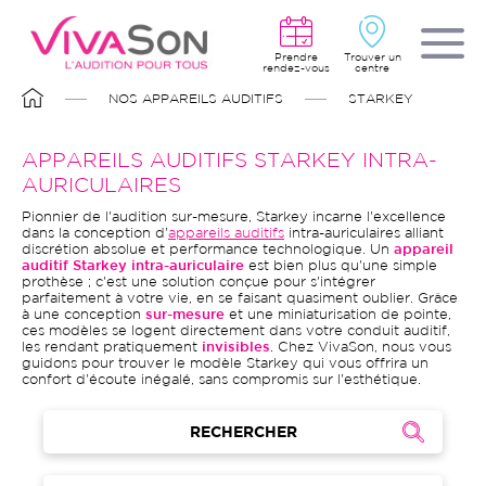
Aller
au
contenu
principal
Prendre
Trouver un
rendez-vous
centre
FIL
NOS APPAREILS AUDITIFS
STARKEY
D'ARIANE
APPAREILS AUDITIFS STARKEY INTRA-
AURICULAIRES
Pionnier de l'audition sur-mesure, Starkey incarne l'excellence
dans la conception d'
appareils auditifs
intra-auriculaires alliant
discrétion absolue et performance technologique. Un
appareil
auditif Starkey intra-auriculaire
est bien plus qu'une simple
prothèse ; c'est une solution conçue pour s'intégrer
parfaitement à votre vie, en se faisant quasiment oublier. Grâce
à une conception
sur-mesure
et une miniaturisation de pointe,
ces modèles se logent directement dans votre conduit auditif,
les rendant pratiquement
invisibles
. Chez VivaSon, nous vous
guidons pour trouver le modèle Starkey qui vous offrira un
confort d'écoute inégalé, sans compromis sur l'esthétique.
RECHERCHER