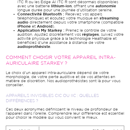
ITC R ou les Edge AI ITC R sont désormais disponibles
avec une batterie
lithium-ion
, offrant une
autonomie
longue durée pour une journée d'utilisation sereine.
Connectivité Bluetooth :
Recevez vos appels
téléphoniques et écoutez votre musique en
streaming
audio
directement depuis votre smartphone (compatible
iPhone
et
Android
).
Application My Starkey :
Prenez le contrôle de votre
audition. Ajustez discrètement vos
réglages
, suivez votre
activité physique grâce à la technologie Healthable et
bénéficiez d'une assistance à distance de votre
audioprothésiste
.
COMMENT CHOISIR VOTRE APPAREIL INTRA-
AURICULAIRE STARKEY ?
Le choix d'un appareil intra-auriculaire dépend de votre
morphologie, de votre perte auditive et de vos attentes en
matière de discrétion. Nos audioprothésistes sont là pour vous
conseiller.
APPAREILS INVISIBLES CIC OU IIC : QUELLES
DIFFÉRENCES ?
Ces deux acronymes définissent le niveau de profondeur de
l'appareil dans l'oreille. Comprendre leur différence est essentiel
pour choisir le modèle qui vous convient le mieux.