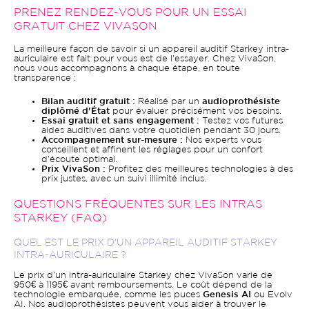
PRENEZ RENDEZ-VOUS POUR UN ESSAI
GRATUIT CHEZ VIVASON
La meilleure façon de savoir si un appareil auditif Starkey intra-
auriculaire est fait pour vous est de l'essayer. Chez VivaSon,
nous vous accompagnons à chaque étape, en toute
transparence :
Bilan auditif gratuit :
Réalisé par un
audioprothésiste
diplômé d'État
pour évaluer précisément vos besoins.
Essai gratuit et sans engagement :
Testez vos futures
aides auditives dans votre quotidien pendant 30 jours.
Accompagnement sur-mesure :
Nos experts vous
conseillent et affinent les réglages pour un confort
d'écoute optimal.
Prix VivaSon :
Profitez des meilleures technologies à des
prix justes, avec un suivi illimité inclus.
QUESTIONS FRÉQUENTES SUR LES INTRAS
STARKEY (FAQ)
QUEL EST LE PRIX D'UN APPAREIL AUDITIF STARKEY
INTRA-AURICULAIRE ?
Le prix d'un intra-auriculaire Starkey chez VivaSon varie de
950€ à 1195€ avant remboursements. Le coût dépend de la
technologie embarquée, comme les puces
Genesis AI
ou Evolv
AI. Nos audioprothésistes peuvent vous aider à trouver le