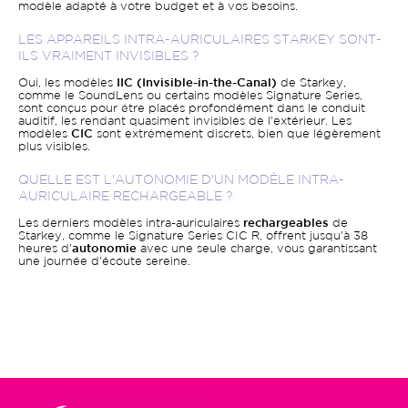
modèle adapté à votre budget et à vos besoins.
LES APPAREILS INTRA-AURICULAIRES STARKEY SONT-
ILS VRAIMENT INVISIBLES ?
Oui, les modèles
IIC (Invisible-in-the-Canal)
de Starkey,
comme le SoundLens ou certains modèles Signature Series,
sont conçus pour être placés profondément dans le conduit
auditif, les rendant quasiment invisibles de l'extérieur. Les
modèles
CIC
sont extrêmement discrets, bien que légèrement
plus visibles.
QUELLE EST L'AUTONOMIE D'UN MODÈLE INTRA-
AURICULAIRE RECHARGEABLE ?
Les derniers modèles intra-auriculaires
rechargeables
de
Starkey, comme le Signature Series CIC R, offrent jusqu'à 38
heures d'
autonomie
avec une seule charge, vous garantissant
une journée d'écoute sereine.