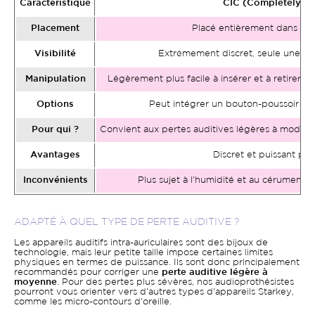
Caractéristique
CIC (Completely-in
Placement
Placé entièrement dans le c
Visibilité
Extrêmement discret, seule une peti
Manipulation
Légèrement plus facile à insérer et à retirer, so
Options
Peut intégrer un bouton-poussoir pou
Pour qui ?
Convient aux pertes auditives légères à modérée
Avantages
Discret et puissant pour
Inconvénients
Plus sujet à l'humidité et au cérumen d
ADAPTÉ À QUEL TYPE DE PERTE AUDITIVE ?
Les appareils auditifs intra-auriculaires sont des bijoux de
technologie, mais leur petite taille impose certaines limites
physiques en termes de puissance. Ils sont donc principalement
recommandés pour corriger une
perte auditive légère à
moyenne
. Pour des pertes plus sévères, nos audioprothésistes
pourront vous orienter vers d'autres types d'appareils Starkey,
comme les micro-contours d'oreille.