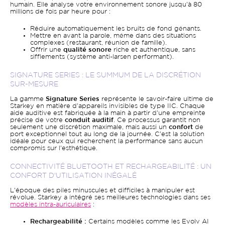
humain. Elle analyse votre environnement sonore jusqu'à 80
millions de fois par heure pour :
Réduire automatiquement les bruits de fond gênants.
Mettre en avant la parole, même dans des situations
complexes (restaurant, réunion de famille).
Offrir une
qualité sonore
riche et authentique, sans
sifflements (système anti-larsen performant).
SIGNATURE SERIES : LE SUMMUM DE LA DISCRÉTION
SUR-MESURE
La gamme
Signature Series
représente le savoir-faire ultime de
Starkey en matière d'appareils invisibles de type IIC. Chaque
aide auditive est fabriquée à la main à partir d'une empreinte
précise de votre
conduit auditif
. Ce processus garantit non
seulement une discrétion maximale, mais aussi un
confort
de
port exceptionnel tout au long de la journée. C'est la solution
idéale pour ceux qui recherchent la performance sans aucun
compromis sur l'esthétique.
CONNECTIVITÉ BLUETOOTH ET RECHARGEABILITÉ : UN
CONFORT D'UTILISATION INÉGALÉ
L'époque des piles minuscules et difficiles à manipuler est
révolue. Starkey a intégré ses meilleures technologies dans ses
modèles intra-auriculaires
:
Rechargeabilité :
Certains modèles comme les Evolv AI