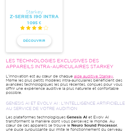
Starkey
Z-SERIES I90 INTRA
1 095 €
DÉCOUVRIR
LES TECHNOLOGIES EXCLUSIVES DES
APPAREILS INTRA-AURICULAIRES STARKEY
L'innovation est au cœur de chaque
aide auditive Starkey
.
Même les plus petits modèles intra-auriculaires bénéficient des
avancées technologiques les plus récentes, conçues pour vous
offrir une expérience auditive la plus naturelle et confortable
possible.
GENESIS AI ET EVOLV AI : L'INTELLIGENCE ARTIFICIELLE
AU SERVICE DE VOTRE AUDITION
Les plateformes technologiques
Genesis AI
et Evolv AI
transforment la manière dont vous percevez le monde. Au
cœur de ces appareils se trouve le
Neuro Sound Processor
,
une puce surpuissante qui imite le fonctionnement du cerveau