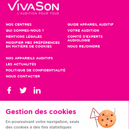
NOS CENTRES
GUIDE APPAREIL AUDITIF
QUI SOMMES-NOUS ?
VOTRE AUDITION
MENTIONS LÉGALES
COMITÉ D'EXPERTS
AUDIOLOGIE
MODIFIER MES PRÉFÉRENCES
EN MATIÈRE DE COOKIES
NOUS REJOINDRE
NOS APPAREILS AUDITIFS
LES ACTUALITÉS
POLITIQUE DE CONFIDENTIALITÉ
NOUS CONTACTER
Gestion des cookies
En poursuivant votre navigation, seuls
TOUS NOS CENTRES
des cookies à des fins statistiques
AUVERGNE-RHÔNE-
CENTRE-VAL DE LOIRE