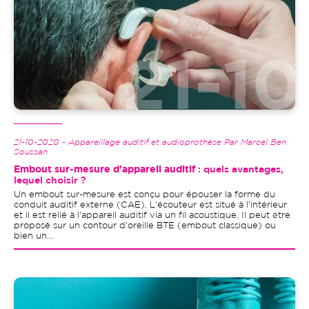
21-10-2020 - Appareillage auditif et audioprothèse Par Marcel Ben
Soussan
Embout sur-mesure d'appareil auditif
: quels avantages,
lequel choisir ?
Un embout sur-mesure est conçu pour épouser la forme du
conduit auditif externe (CAE). L'écouteur est situé à l'intérieur
et il est relié à l'appareil auditif via un fil acoustique. Il peut être
proposé sur un contour d'oreille BTE (embout classique) ou
bien un...
Image