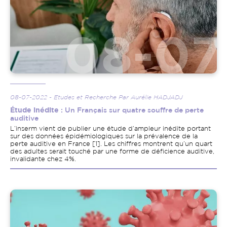
08-07-2022 - Etudes et Recherche Par Aurélie HADJADJ
Étude inédite
: Un Français sur quatre souffre de perte
auditive
L’inserm vient de publier une étude d’ampleur inédite portant
sur des données épidémiologiques sur la prévalence de la
perte auditive en France [1]. Les chiffres montrent qu’un quart
des adultes serait touché par une forme de déficience auditive,
invalidante chez 4%.
Image