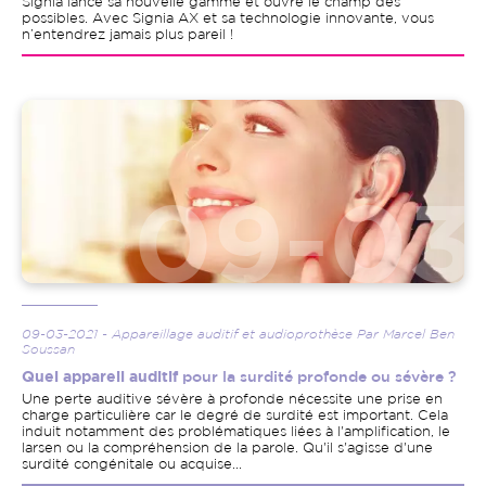
Signia lance sa nouvelle gamme et ouvre le champ des
possibles. Avec Signia AX et sa technologie innovante, vous
n’entendrez jamais plus pareil !
Image
09-03-2021 - Appareillage auditif et audioprothèse Par Marcel Ben
Soussan
Quel appareil auditif
pour la surdité profonde ou sévère ?
Une perte auditive sévère à profonde nécessite une prise en
charge particulière car le degré de surdité est important. Cela
induit notamment des problématiques liées à l'amplification, le
larsen ou la compréhension de la parole. Qu'il s'agisse d'une
surdité congénitale ou acquise...