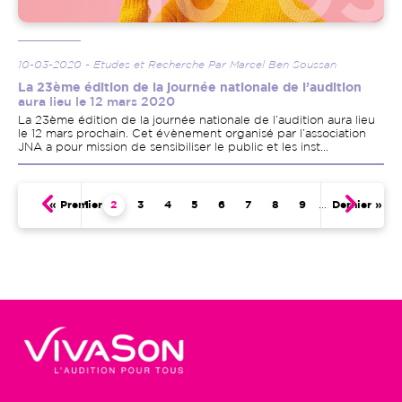
10-03-2020 - Etudes et Recherche Par Marcel Ben Soussan
La 23ème édition de la journée nationale de l’audition
aura lieu le 12 mars 2020
La 23ème édition de la journée nationale de l’audition aura lieu
le 12 mars prochain. Cet évènement organisé par l’association
JNA a pour mission de sensibiliser le public et les inst...
Pagination
Première page
« Premier
Page
1
Page courante
2
Page
3
Page
4
Page
5
Page
6
Page
7
Page
8
Page
9
…
Dernière pag
Dernier »