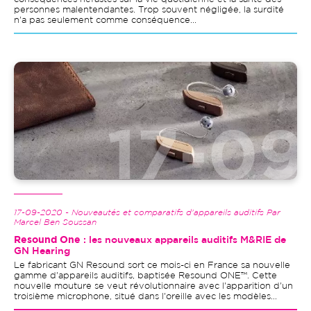
personnes malentendantes. Trop souvent négligée, la surdité
n'a pas seulement comme conséquence...
Image
17-09-2020 - Nouveautés et comparatifs d'appareils auditifs Par
Marcel Ben Soussan
Resound One
: les nouveaux appareils auditifs M&RIE de
GN Hearing
Le fabricant GN Resound sort ce mois-ci en France sa nouvelle
gamme d'appareils auditifs, baptisée Resound ONE™. Cette
nouvelle mouture se veut révolutionnaire avec l'apparition d'un
troisième microphone, situé dans l'oreille avec les modèles...