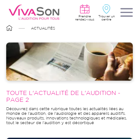
Aller
au
contenu
principal
Prendre
Trouver un
rendez-vous
centre
FIL
ACTUALITÉS
D'ARIANE
Image
TOUTE L'ACTUALITÉ DE L'AUDITION -
PAGE 2
Découvrez dans cette rubrique toutes les actualités liées au
monde de l'audition, de l'audiologie et des appareils auditifs.
Nouveaux produits, innovations technologiques et médicales,
tout le secteur de l'audition y est décortiqué