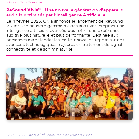
Marcel Ben Soussan
ReSound Vivia™
: Une nouvelle génération d’appareils
auditifs optimisés par l’Intelligence Artificielle
Le 4 février 2025, GN a annoncé le lancement de ReSound
Vivia™, une nouvelle gamme d’aides auditives intégrant une
intelligence artificielle avancée pour offrir une expérience
auditive plus naturelle et plus performante. Destinée aux
personnes malentendantes, cette innovation repose sur des
avancées technologiques majeures en traitement du signal,
connectivité et design miniaturisé.
Image
17-11-2023 - Actualité VivaSon Par Ruben Krief