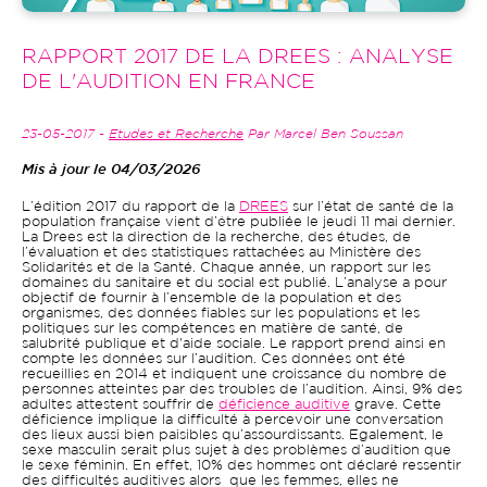
RAPPORT 2017 DE LA DREES : ANALYSE
DE L'AUDITION EN FRANCE
23-05-2017 -
Etudes et Recherche
Par Marcel Ben Soussan
Mis à jour le 04/03/2026
L’édition 2017 du rapport de la
DREES
sur l’état de santé de la
population française vient d’être publiée le jeudi 11 mai dernier.
La Drees est la direction de la recherche, des études, de
l’évaluation et des statistiques rattachées au Ministère des
Solidarités et de la Santé. Chaque année, un rapport sur les
domaines du sanitaire et du social est publié. L’analyse a pour
objectif de fournir à l’ensemble de la population et des
organismes, des données fiables sur les populations et les
politiques sur les compétences en matière de santé, de
salubrité publique et d'aide sociale. Le rapport prend ainsi en
compte les données sur l’audition. Ces données ont été
recueillies en 2014 et indiquent une croissance du nombre de
personnes atteintes par des troubles de l’audition. Ainsi, 9% des
adultes attestent souffrir de
déficience auditive
grave. Cette
déficience implique la difficulté à percevoir une conversation
des lieux aussi bien paisibles qu’assourdissants. Egalement, le
sexe masculin serait plus sujet à des problèmes d’audition que
le sexe féminin. En effet, 10% des hommes ont déclaré ressentir
des difficultés auditives alors que les femmes, elles ne