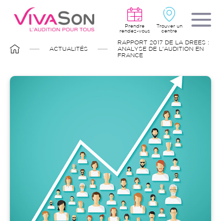
Aller
au
contenu
principal
Prendre
Trouver un
rendez-vous
centre
FIL
RAPPORT 2017 DE LA DREES :
D'ARIANE
ACTUALITÉS
ANALYSE DE L'AUDITION EN
FRANCE