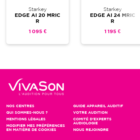
Starkey
Starkey
EDGE AI 20 MRIC
EDGE AI 24 MRIC
R
R
1 095 €
1 195 €
NOS CENTRES
GUIDE APPAREIL AUDITIF
QUI SOMMES-NOUS ?
VOTRE AUDITION
MENTIONS LÉGALES
COMITÉ D'EXPERTS
AUDIOLOGIE
MODIFIER MES PRÉFÉRENCES
EN MATIÈRE DE COOKIES
NOUS REJOINDRE