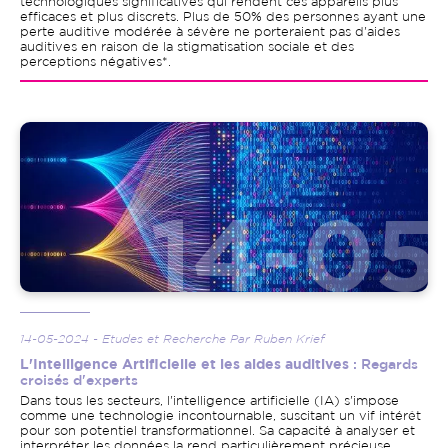
technologiques significatives qui rendent ces appareils plus
efficaces et plus discrets. Plus de 50% des personnes ayant une
perte auditive modérée à sévère ne porteraient pas d'aides
auditives en raison de la stigmatisation sociale et des
perceptions négatives*.
Image
14-05-2024 - Etudes et Recherche Par Ruben Krief
L'Intelligence Artificielle et les aides auditives
: Regards
croisés d'experts
Dans tous les secteurs, l'intelligence artificielle (IA) s'impose
comme une technologie incontournable, suscitant un vif intérêt
pour son potentiel transformationnel. Sa capacité à analyser et
interpréter les données la rend particulièrement précieuse,