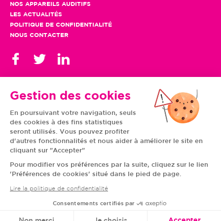
NOS APPAREILS AUDITIFS
LES ACTUALITÉS
POLITIQUE DE CONFIDENTIALITÉ
NOUS CONTACTER
Gestion des cookies
En poursuivant votre navigation, seuls
TOUS NOS CENTRES
des cookies à des fins statistiques
AUVERGNE-RHÔNE-
CENTRE-VAL DE LOIRE
ALPES
GRAND EST
seront utilisés. Vous pouvez profiter
BOURGOGNE-
ÎLE-DE-FRANCE
d'autres fonctionnalités et nous aider à améliorer le site en
FRANCHE-COMTÉ
BRETAGNE
cliquant sur "Accepter"
HAUTS-DE-FRANCE
NOUVELLE-AQUITAINE
NORMANDIE
PAYS DE LA LOIRE
Pour modifier vos préférences par la suite, cliquez sur le lien
OCCITANIE
PROVENCE-ALPES-
'Préférences de cookies' situé dans le pied de page.
CÔTE D'AZUR
Lire la politique de confidentialité
Consentements certifiés par
© VIVASON 2020 TOUS DROITS RÉSERVÉS
Non merci
Je choisis
Accepter