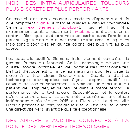
INSIO, DES INTRA-AURICULAIRES TOUJOURS
PLUS DISCRETS ET PLUS PERFORMANTS
Ce mois-ci, c’est deux nouveaux modèles d’appareils auditifs
que proposent
Signia
, la marque d’aides auditives co-brandée
Siemens (
ex- Siemens Audiology
). Insio et Insio iMini,
extrêmement petits et quasiment
invisibles
, allient discrétion et
confort. Bien que l’audioprothèse se cache dans l’oreille du
patient, Signia n’en oublie pas moins l’esthétisme, puisque les
Insio sont disponibles en quinze coloris, des plus vifs au plus
sobres.
Les appareils auditifs Siemens Insio viennent compléter la
gamme Primax du fabricant. Cette technologie délivre une
qualité sonore optimale et de nombreuses fonctionnalités.
L’effort d’écoute est diminué au maximum pour les patients
grâce à la technologie SpeechMaster. Couplé à d’autres
technologies développées par Signia, l’appareil auditif est
capable de capter séparément la voix de l’interlocuteur du
patient, de l’amplifier, et de réduire dans le même temps. La
performance de la technologie SpeechMaster et le confort
qu’elle procure à ses utilisateurs a été prouvée par une étude
indépendante réalisée en 2015 aux Etats-Unis. La directivité
OneMic permet aux Insio, malgré leur taille ultra-réduite, d’offrir
une directivité vers l’avant de qualité exceptionnelle.
DES APPAREILS AUDITIFS CONNECTÉS À LA
POINTE DES DERNIÈRES TECHNOLOGIES