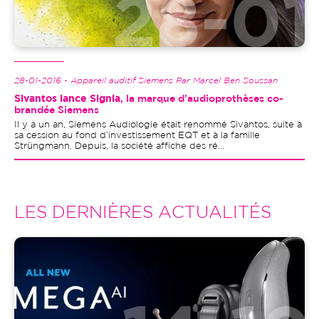
28-01-2016 - Appareil auditif Siemens Par Marcel Ben Soussan
Sivantos lance Signia
, la marque d’audioprothèses co-
brandée Siemens
Il y a un an, Siemens Audiologie était renommé Sivantos, suite à
sa cession au fond d’investissement EQT et à la famille
Strüngmann. Depuis, la société affiche des ré...
LES DERNIÈRES ACTUALITÉS
Image