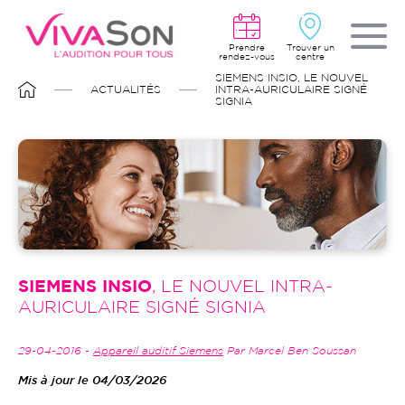
Aller
au
contenu
principal
Prendre
Trouver un
rendez-vous
centre
FIL
SIEMENS INSIO, LE NOUVEL
D'ARIANE
ACTUALITÉS
INTRA-AURICULAIRE SIGNÉ
SIGNIA
SIEMENS INSIO
, LE NOUVEL INTRA-
AURICULAIRE SIGNÉ SIGNIA
29-04-2016 -
Appareil auditif Siemens
Par Marcel Ben Soussan
Mis à jour le 04/03/2026