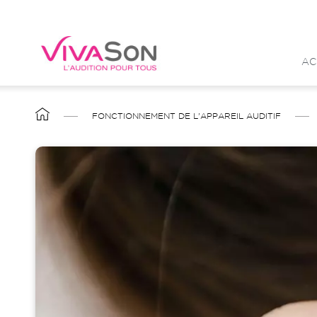
Aller
au
contenu
AC
principal
FIL
FONCTIONNEMENT DE L'APPAREIL AUDITIF
D'ARIANE
Image