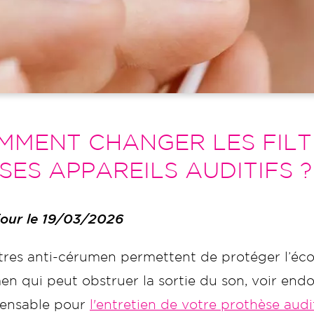
MMENT CHANGER LES FILT
SES APPAREILS AUDITIFS ?
 jour le 19/03/2026
iltres anti-cérumen permettent de protéger l’éc
en qui peut obstruer la sortie du son, voir end
pensable pour
l'entretien de votre prothèse audi