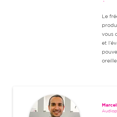
Le fr
produ
vous d
et l’é
pouvez
oreill
Marcel
Audiopr