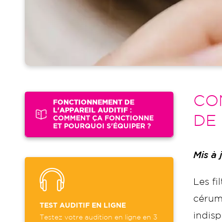
CO
FONCTIONNEMENT DE
L'APPAREIL AUDITIF
:
DE 
COMMENT ÇA FONCTIONNE
ET POURQUOI S'ÉQUIPER ?
Mis à
Les f
cérum
TEST AUDITIF EN LIGNE
indis
Testez votre audition en ligne en 3