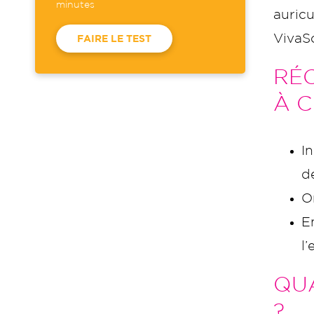
minutes
auricu
VivaS
FAIRE LE TEST
RÉC
À C
I
d
O
E
l
QUA
?