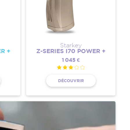
Starkey
ER +
Z-SERIES I70 POWER +
1 045 €
DÉCOUVRIR