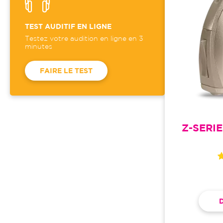
TEST AUDITIF EN LIGNE
Testez votre audition en ligne en 3
minutes
FAIRE LE TEST
Z-SERI