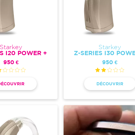
Starkey
Starkey
ES I20 POWER +
Z-SERIES I30 POW
950 €
950 €
DÉCOUVRIR
DÉCOUVRIR
Image