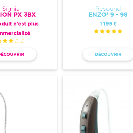
Signia
Resound
ION PX 3BX
ENZO² 9 - 98
duit n’est plus
1 195 €
mmercialisé
DÉCOUVRIR
DÉCOUVRIR