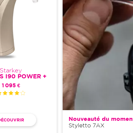
Starkey
ES I90 POWER +
1 095 €
Nouveauté du momen
DÉCOUVRIR
Styletto 7AX