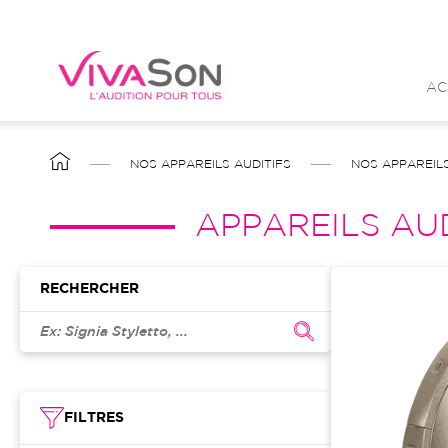
Aller
au
contenu
AC
principal
FIL
NOS APPAREILS AUDITIFS
NOS APPAREILS
D'ARIANE
APPAREILS AUD
RECHERCHER
FILTRES