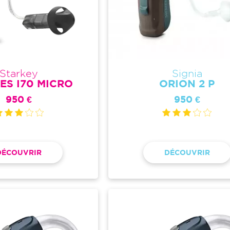
Starkey
Signia
IES I70 MICRO
ORION 2 P
950 €
950 €
DÉCOUVRIR
DÉCOUVRIR