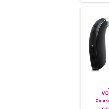
VE
Ce pro
co