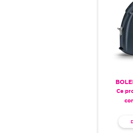
BOLE
Ce pro
co