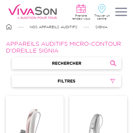
Aller
au
contenu
principal
Prendre
Trouver un
rendez-vous
centre
FIL
NOS APPAREILS AUDITIFS
SIGNIA
D'ARIANE
APPAREILS AUDITIFS MICRO-CONTOUR
D'OREILLE SIGNIA
RECHERCHER
FILTRES