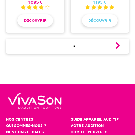
1 095 €
1 195 €
DÉCOUVRIR
DÉCOUVRIR
Pagination
Première page
1
…
Page
2
NOS CENTRES
GUIDE APPAREIL AUDITIF
QUI SOMMES-NOUS ?
VOTRE AUDITION
MENTIONS LÉGALES
COMITÉ D'EXPERTS