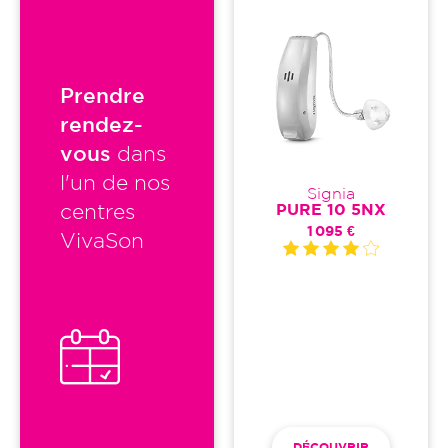
Prendre
rendez-
vous
dans
l'un de nos
Signia
PURE 10 5NX
centres
1 095 €
VivaSon
DÉCOUVRIR