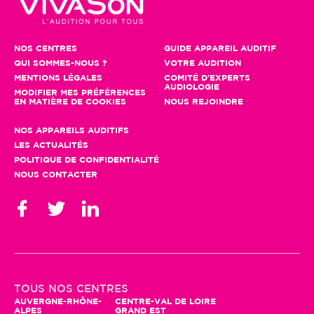
NOS CENTRES
GUIDE APPAREIL AUDITIF
QUI SOMMES-NOUS ?
VOTRE AUDITION
MENTIONS LÉGALES
COMITÉ D'EXPERTS
AUDIOLOGIE
MODIFIER MES PRÉFÉRENCES
EN MATIÈRE DE COOKIES
NOUS REJOINDRE
NOS APPAREILS AUDITIFS
LES ACTUALITÉS
POLITIQUE DE CONFIDENTIALITÉ
NOUS CONTACTER
Gestion des cookies
En poursuivant votre navigation, seuls
TOUS NOS CENTRES
des cookies à des fins statistiques
AUVERGNE-RHÔNE-
CENTRE-VAL DE LOIRE
ALPES
GRAND EST
seront utilisés. Vous pouvez profiter