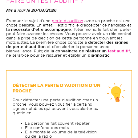
FAIRE UN TEST AUDITIF ?
Mis à jour le 20/03/2026
Évoquer le sujet d’une
perte d’audition
avec un proche est une
chose délicate. En effet, il est difficile d'accepter ce handicap et
la nécessité d’être accompagné
. Néanmoins, le fait d’en parler
peut faire avancer les choses. Vous pouvez avoir un rôle central
dans la prise de décision de cette personne en trouvant les
mots justes. La première chose consiste à
détecter des signes
de perte d’audition
et d’en alerter la personne avec
bienveillance. Puis; de
la convaincre de réaliser un
test auditif
,
ne serait-ce pour se rassurer et établir un
diagnostic
.
DÉTECTER LA PERTE D’AUDITION D’UN
PROCHE
Pour détecter une perte d’audition chez un
proche, vous pouvez vous fier à certains
signes notables qui peuvent vous alerter au
quotidien :
La personne fait souvent répéter
Elle confond des mots
Elle monte le volume de la télévision
ou de la radio