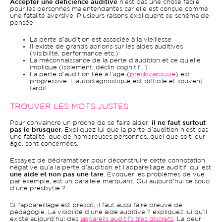
Accepter une déficience auditive
n’est pas une chose facile
pour les personnes malentendantes car elle est conçue comme
une fatalité aversive. Plusieurs raisons expliquent ce schéma de
pensée :
La perte d’audition est associée à la vieillesse
Il existe de grands aprioris sur les aides auditives
(visibilité, performance etc.)
La méconnaissance de la perte d’audition et ce qu’elle
implique (isolement, déclin cognitif…)
La perte d’audition liée à l’âge (
presbyacousie
) est
progressive. L'autodiagnostique est difficile et souvent
tardif
TROUVER LES MOTS JUSTES
Pour convaincre un proche de se faire aider,
il ne faut surtout
pas le brusquer
. Expliquez lui que la perte d’audition n’est pas
une fatalité, que de nombreuses personnes, quel que soit leur
âge, sont concernées.
Essayez de dédramatiser pour déconstruire cette connotation
négative qu’a la perte d'audition et l’appareillage auditif, qui est
une aide et non pas une tare
. Evoquer les problèmes de vue
par exemple, est un parallèle marquant. Qui aujourd'hui se souci
d'une presbytie ?
Si l'appareillage est prescit, il faut aussi faire preuve de
pédagogie. La visibilité d’une aide auditive ? expliquez lui qu’il
existe aujourd’hui des
appareils auditifs très discrets
. La peur