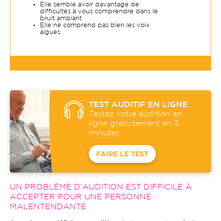
Elle semble avoir davantage de
difficultés à vous comprendre dans le
bruit ambiant
Elle ne comprend pas bien les voix
aigues
TEST AUDITIF EN LIGNE
Testez votre audition en
ligne gratuitement en 3
minutes
FAIRE LE TEST
UN PROBLÈME D’AUDITION EST DIFFICILE À
ACCEPTER POUR UNE PERSONNE
MALENTENDANTE