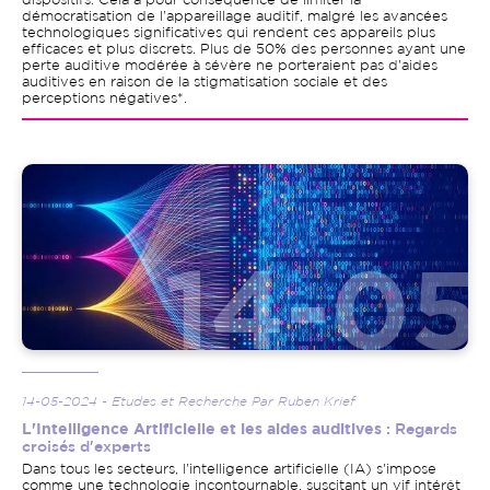
dispositifs. Cela a pour conséquence de limiter la
démocratisation de l'appareillage auditif, malgré les avancées
technologiques significatives qui rendent ces appareils plus
efficaces et plus discrets. Plus de 50% des personnes ayant une
perte auditive modérée à sévère ne porteraient pas d'aides
auditives en raison de la stigmatisation sociale et des
perceptions négatives*.
Image
14-05-2024 - Etudes et Recherche Par Ruben Krief
L'Intelligence Artificielle et les aides auditives
: Regards
croisés d'experts
Dans tous les secteurs, l'intelligence artificielle (IA) s'impose
comme une technologie incontournable, suscitant un vif intérêt