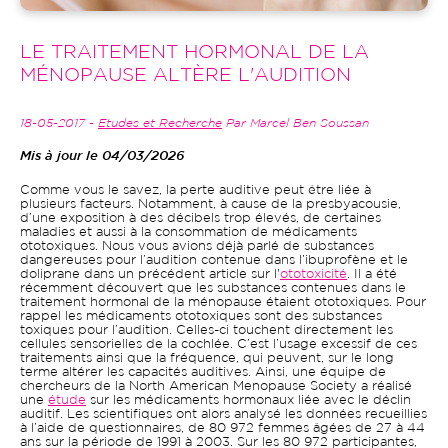
LE TRAITEMENT HORMONAL DE LA
MÉNOPAUSE ALTÈRE L'AUDITION
18-05-2017 -
Etudes et Recherche
Par Marcel Ben Soussan
Mis à jour le 04/03/2026
Comme vous le savez, la perte auditive peut être liée à
plusieurs facteurs. Notamment, à cause de la presbyacousie,
d’une exposition à des décibels trop élevés, de certaines
maladies et aussi à la consommation de médicaments
ototoxiques. Nous vous avions déjà parlé de substances
dangereuses pour l’audition contenue dans l’ibuprofène et le
doliprane dans un précédent article sur l'
ototoxicité
. Il a été
récemment découvert que les substances contenues dans le
traitement hormonal de la ménopause étaient ototoxiques. Pour
rappel les médicaments ototoxiques sont des substances
toxiques pour l’audition. Celles-ci touchent directement les
cellules sensorielles de la cochlée. C’est l’usage excessif de ces
traitements ainsi que la fréquence, qui peuvent, sur le long
terme altérer les capacités auditives. Ainsi, une équipe de
chercheurs de la North American Menopause Society a réalisé
une
étude
sur les médicaments hormonaux liée avec le déclin
auditif. Les scientifiques ont alors analysé les données recueillies
à l’aide de questionnaires, de 80 972 femmes âgées de 27 à 44
ans sur la période de 1991 à 2003. Sur les 80 972 participantes,