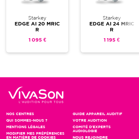
Starkey
Starkey
EDGE AI 20 MRIC
EDGE AI 24 MRIC
R
R
1 095 €
1 195 €
NOS CENTRES
GUIDE APPAREIL AUDITIF
QUI SOMMES-NOUS ?
VOTRE AUDITION
MENTIONS LÉGALES
COMITÉ D'EXPERTS
AUDIOLOGIE
MODIFIER MES PRÉFÉRENCES
EN MATIÈRE DE COOKIES
NOUS REJOINDRE