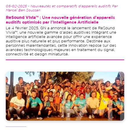
05-02-2025 - Nouveautés et comparatifs d'appareils auditifs Par
Marcel Ben Soussan
ReSound Vivia™
: Une nouvelle génération d’appareils
auditifs optimisés par l’Intelligence Artificielle
Le 4 février 2025, GN a annoncé le lancement de ReSound
Vivia™, une nouvelle gamme d’aides auditives intégrant une
intelligence artificielle avancée pour offrir une expérience
auditive plus naturelle et plus performante. Destinée aux
personnes malentendantes, cette innovation repose sur des
avancées technologiques majeures en traitement du signal,
connectivité et design miniaturisé.
Image