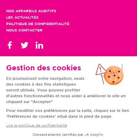
NOS APPAREILS AUDITIFS
LES ACTUALITÉS
POLITIQUE DE CONFIDENTIALITÉ
NOUS CONTACTER
Gestion des cookies
En poursuivant votre navigation, seuls
TOUS NOS CENTRES
des cookies à des fins statistiques
AUVERGNE-RHÔNE-
CENTRE-VAL DE LOIRE
ALPES
GRAND EST
seront utilisés. Vous pouvez profiter
BOURGOGNE-
ÎLE-DE-FRANCE
d'autres fonctionnalités et nous aider à améliorer le site en
FRANCHE-COMTÉ
BRETAGNE
cliquant sur "Accepter"
HAUTS-DE-FRANCE
NOUVELLE-AQUITAINE
NORMANDIE
PAYS DE LA LOIRE
Pour modifier vos préférences par la suite, cliquez sur le lien
OCCITANIE
PROVENCE-ALPES-
'Préférences de cookies' situé dans le pied de page.
CÔTE D'AZUR
Lire la politique de confidentialité
Consentements certifiés par