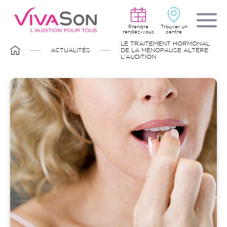
Aller
au
contenu
principal
Prendre
Trouver un
rendez-vous
centre
FIL
LE TRAITEMENT HORMONAL
D'ARIANE
ACTUALITÉS
DE LA MÉNOPAUSE ALTÈRE
L'AUDITION