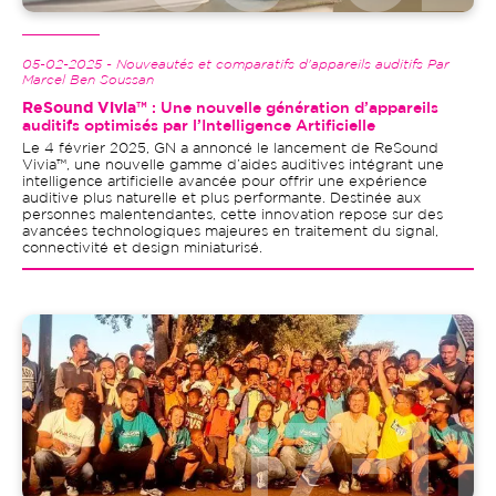
05-02-2025 - Nouveautés et comparatifs d'appareils auditifs Par
Marcel Ben Soussan
ReSound Vivia™
: Une nouvelle génération d’appareils
auditifs optimisés par l’Intelligence Artificielle
Le 4 février 2025, GN a annoncé le lancement de ReSound
Vivia™, une nouvelle gamme d’aides auditives intégrant une
intelligence artificielle avancée pour offrir une expérience
auditive plus naturelle et plus performante. Destinée aux
personnes malentendantes, cette innovation repose sur des
avancées technologiques majeures en traitement du signal,
connectivité et design miniaturisé.
Image