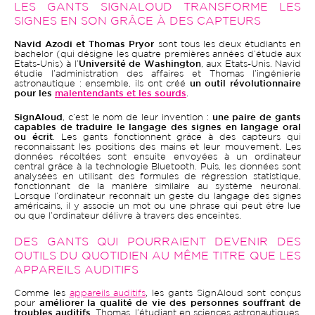
LES GANTS SIGNALOUD TRANSFORME LES
SIGNES EN SON GRÂCE À DES CAPTEURS
Navid Azodi et Thomas Pryor
sont tous les deux étudiants en
bachelor (qui désigne les quatre premières années d’étude aux
Etats-Unis) à l’
Université de Washington
, aux Etats-Unis. Navid
étudie l’administration des affaires et Thomas l’ingénierie
astronautique : ensemble, ils ont créé
un outil révolutionnaire
pour les
malentendants et les sourds
.
SignAloud
, c’est le nom de leur invention :
une paire de gants
capables de traduire le langage des signes en langage oral
ou écrit
. Les gants fonctionnent grâce à des capteurs qui
reconnaissant les positions des mains et leur mouvement. Les
données récoltées sont ensuite envoyées à un ordinateur
central grâce à la technologie Bluetooth. Puis, les données sont
analysées en utilisant des formules de régression statistique,
fonctionnant de la manière similaire au système neuronal.
Lorsque l’ordinateur reconnait un geste du langage des signes
américains, il y associe un mot ou une phrase qui peut être lue
ou que l’ordinateur délivre à travers des enceintes.
DES GANTS QUI POURRAIENT DEVENIR DES
OUTILS DU QUOTIDIEN AU MÊME TITRE QUE LES
APPAREILS AUDITIFS
Comme les
appareils auditifs
, les gants SignAloud sont conçus
pour
améliorer la qualité de vie des personnes souffrant de
troubles auditifs
. Thomas, l’étudiant en sciences astronautiques,