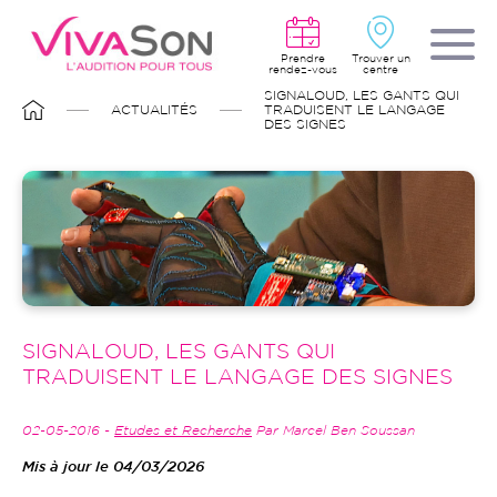
Aller
au
contenu
principal
Prendre
Trouver un
rendez-vous
centre
FIL
SIGNALOUD, LES GANTS QUI
D'ARIANE
ACTUALITÉS
TRADUISENT LE LANGAGE
DES SIGNES
SIGNALOUD, LES GANTS QUI
TRADUISENT LE LANGAGE DES SIGNES
02-05-2016 -
Etudes et Recherche
Par Marcel Ben Soussan
Mis à jour le 04/03/2026