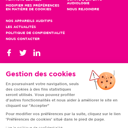
AUDIOLOGIE
MODIFIER MES PRÉFÉRENCES
EN MATIÈRE DE COOKIES
NOUS REJOINDRE
NOS APPAREILS AUDITIFS
LES ACTUALITÉS
POLITIQUE DE CONFIDENTIALITÉ
NOUS CONTACTER
Gestion des cookies
En poursuivant votre navigation, seuls
TOUS NOS CENTRES
des cookies à des fins statistiques
AUVERGNE-RHÔNE-
CENTRE-VAL DE LOIRE
ALPES
GRAND EST
seront utilisés. Vous pouvez profiter
BOURGOGNE-
ÎLE-DE-FRANCE
d'autres fonctionnalités et nous aider à améliorer le site en
FRANCHE-COMTÉ
BRETAGNE
cliquant sur "Accepter"
HAUTS-DE-FRANCE
NOUVELLE-AQUITAINE
NORMANDIE
PAYS DE LA LOIRE
Pour modifier vos préférences par la suite, cliquez sur le lien
OCCITANIE
PROVENCE-ALPES-
'Préférences de cookies' situé dans le pied de page.
CÔTE D'AZUR
Lire la politique de confidentialité