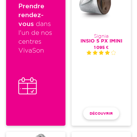
Prendre
rendez-
vous
dans
l'un de nos
Signia
INSIO 5 PX IMINI
centres
1 095 €
VivaSon
DÉCOUVRIR