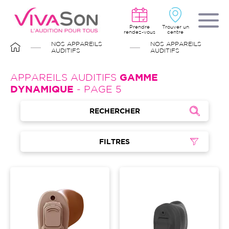
Aller
au
contenu
principal
Prendre
Trouver un
rendez-vous
centre
FIL
NOS APPAREILS
NOS APPAREILS
D'ARIANE
AUDITIFS
AUDITIFS
APPAREILS AUDITIFS
GAMME
DYNAMIQUE
- PAGE 5
RECHERCHER
FILTRES