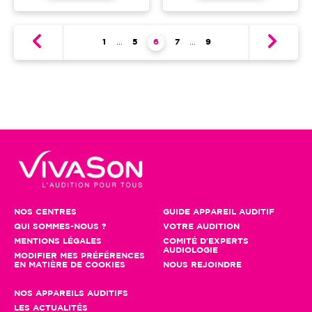
Pagination
Première page
1
…
Page
5
Page courante
6
Page
7
…
Dernière page
9
NOS CENTRES
GUIDE APPAREIL AUDITIF
QUI SOMMES-NOUS ?
VOTRE AUDITION
MENTIONS LÉGALES
COMITÉ D'EXPERTS
AUDIOLOGIE
MODIFIER MES PRÉFÉRENCES
EN MATIÈRE DE COOKIES
NOUS REJOINDRE
NOS APPAREILS AUDITIFS
LES ACTUALITÉS