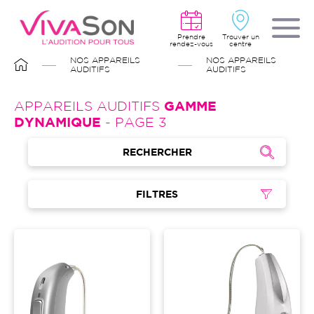
Aller
au
contenu
principal
Prendre
Trouver un
rendez-vous
centre
FIL
NOS APPAREILS
NOS APPAREILS
D'ARIANE
AUDITIFS
AUDITIFS
APPAREILS AUDITIFS
GAMME
DYNAMIQUE
- PAGE 3
RECHERCHER
FILTRES