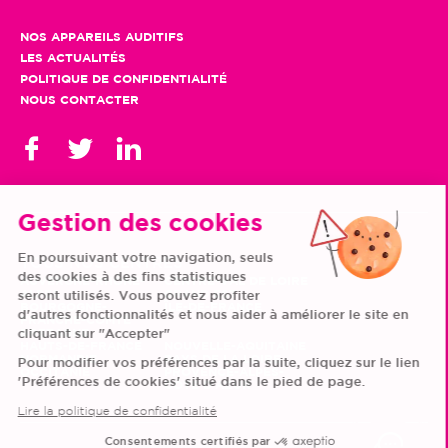
NOS APPAREILS AUDITIFS
LES ACTUALITÉS
POLITIQUE DE CONFIDENTIALITÉ
NOUS CONTACTER
Gestion des cookies
En poursuivant votre navigation, seuls
TOUS NOS CENTRES
des cookies à des fins statistiques
AUVERGNE-RHÔNE-
CENTRE-VAL DE LOIRE
ALPES
GRAND EST
seront utilisés. Vous pouvez profiter
BOURGOGNE-
ÎLE-DE-FRANCE
d'autres fonctionnalités et nous aider à améliorer le site en
FRANCHE-COMTÉ
BRETAGNE
cliquant sur "Accepter"
HAUTS-DE-FRANCE
NOUVELLE-AQUITAINE
NORMANDIE
PAYS DE LA LOIRE
Pour modifier vos préférences par la suite, cliquez sur le lien
OCCITANIE
PROVENCE-ALPES-
'Préférences de cookies' situé dans le pied de page.
CÔTE D'AZUR
Lire la politique de confidentialité
Consentements certifiés par