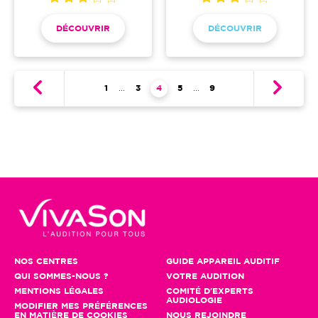
DÉCOUVRIR
DÉCOUVRIR
Pagination
Première page
1
…
Page
3
Page courante
4
Page
5
…
Dernière page
9
NOS CENTRES
GUIDE APPAREIL AUDITIF
QUI SOMMES-NOUS ?
VOTRE AUDITION
MENTIONS LÉGALES
COMITÉ D'EXPERTS
AUDIOLOGIE
MODIFIER MES PRÉFÉRENCES
EN MATIÈRE DE COOKIES
NOUS REJOINDRE