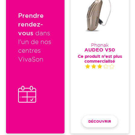
Prendre
rendez-
vous
dans
l'un de nos
Phonak
AUDEO V50
centres
Ce produit n’est plus
VivaSon
commercialisé
DÉCOUVRIR