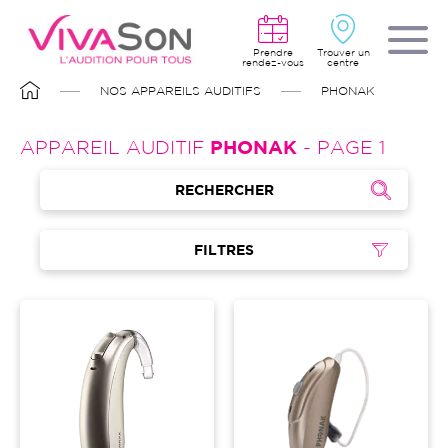
Aller
au
contenu
principal
Prendre
Trouver un
rendez-vous
centre
FIL
NOS APPAREILS AUDITIFS
PHONAK
D'ARIANE
APPAREIL AUDITIF
PHONAK
- PAGE 1
RECHERCHER
FILTRES