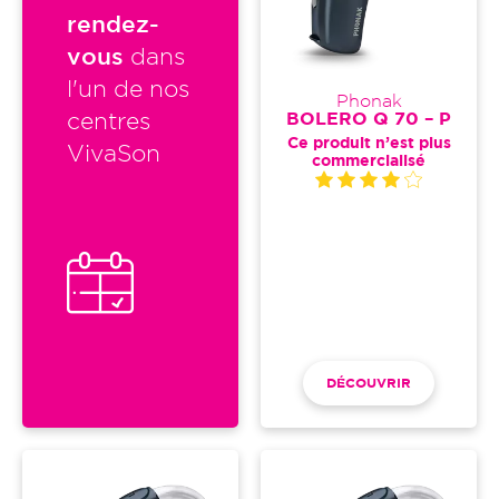
rendez-
vous
dans
l'un de nos
Phonak
BOLERO Q 70 – P
centres
Ce produit n’est plus
VivaSon
commercialisé
DÉCOUVRIR