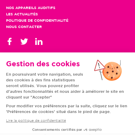
NOS APPAREILS AUDITIFS
LES ACTUALITÉS
POLITIQUE DE CONFIDENTIALITÉ
NOUS CONTACTER
Gestion des cookies
En poursuivant votre navigation, seuls
TOUS NOS CENTRES
des cookies à des fins statistiques
AUVERGNE-RHÔNE-
CENTRE-VAL DE LOIRE
ALPES
GRAND EST
seront utilisés. Vous pouvez profiter
BOURGOGNE-
ÎLE-DE-FRANCE
d'autres fonctionnalités et nous aider à améliorer le site en
FRANCHE-COMTÉ
BRETAGNE
cliquant sur "Accepter"
HAUTS-DE-FRANCE
NOUVELLE-AQUITAINE
NORMANDIE
PAYS DE LA LOIRE
Pour modifier vos préférences par la suite, cliquez sur le lien
OCCITANIE
PROVENCE-ALPES-
'Préférences de cookies' situé dans le pied de page.
CÔTE D'AZUR
Lire la politique de confidentialité
Consentements certifiés par