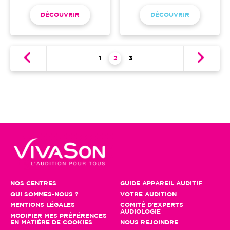
DÉCOUVRIR
DÉCOUVRIR
Pagination
Page
1
Page courante
2
Page
3
NOS CENTRES
GUIDE APPAREIL AUDITIF
QUI SOMMES-NOUS ?
VOTRE AUDITION
MENTIONS LÉGALES
COMITÉ D'EXPERTS
AUDIOLOGIE
MODIFIER MES PRÉFÉRENCES
EN MATIÈRE DE COOKIES
NOUS REJOINDRE