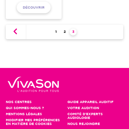
DÉCOUVRIR
Pagination
Page
1
Page
2
Page courante
3
NOS CENTRES
GUIDE APPAREIL AUDITIF
QUI SOMMES-NOUS ?
VOTRE AUDITION
MENTIONS LÉGALES
COMITÉ D'EXPERTS
AUDIOLOGIE
MODIFIER MES PRÉFÉRENCES
EN MATIÈRE DE COOKIES
NOUS REJOINDRE