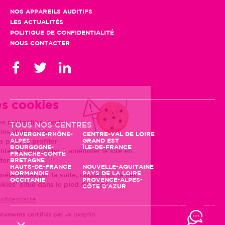
NOS APPAREILS AUDITIFS
LES ACTUALITÉS
POLITIQUE DE CONFIDENTIALITÉ
NOUS CONTACTER
Gestion des cookies
En poursuivant votre navigation, seuls
TOUS NOS CENTRES
des cookies à des fins statistiques
AUVERGNE-RHÔNE-
CENTRE-VAL DE LOIRE
ALPES
GRAND EST
seront utilisés. Vous pouvez profiter
BOURGOGNE-
ÎLE-DE-FRANCE
d'autres fonctionnalités et nous aider à améliorer le site en
FRANCHE-COMTÉ
BRETAGNE
cliquant sur "Accepter"
HAUTS-DE-FRANCE
NOUVELLE-AQUITAINE
NORMANDIE
PAYS DE LA LOIRE
Pour modifier vos préférences par la suite, cliquez sur le lien
OCCITANIE
PROVENCE-ALPES-
'Préférences de cookies' situé dans le pied de page.
CÔTE D'AZUR
Lire la politique de confidentialité
Consentements certifiés par