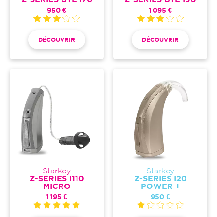
Z-SERIES BTE I70
Z-SERIES BTE I90
950 €
1 095 €
DÉCOUVRIR
DÉCOUVRIR
Starkey
Starkey
Z-SERIES I110
Z-SERIES I20
MICRO
POWER +
1 195 €
950 €