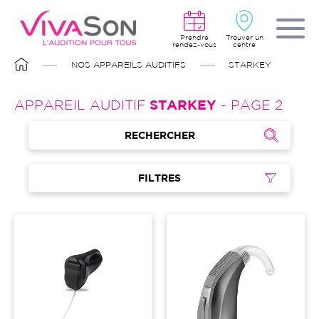
Aller
au
contenu
principal
Prendre
Trouver un
rendez-vous
centre
FIL
NOS APPAREILS AUDITIFS
STARKEY
D'ARIANE
APPAREIL AUDITIF
STARKEY
- PAGE 2
RECHERCHER
FILTRES