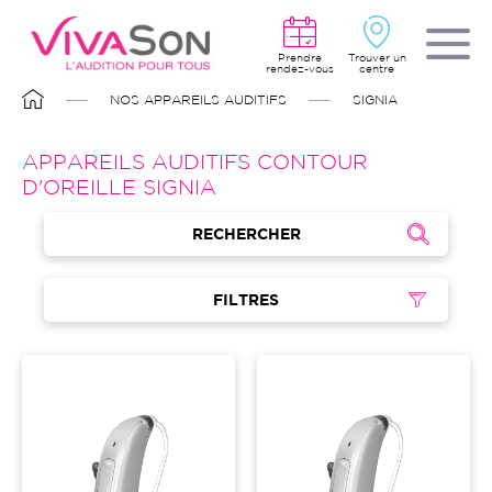
Aller
au
contenu
principal
Prendre
Trouver un
rendez-vous
centre
FIL
NOS APPAREILS AUDITIFS
SIGNIA
D'ARIANE
APPAREILS AUDITIFS CONTOUR
D'OREILLE SIGNIA
RECHERCHER
FILTRES