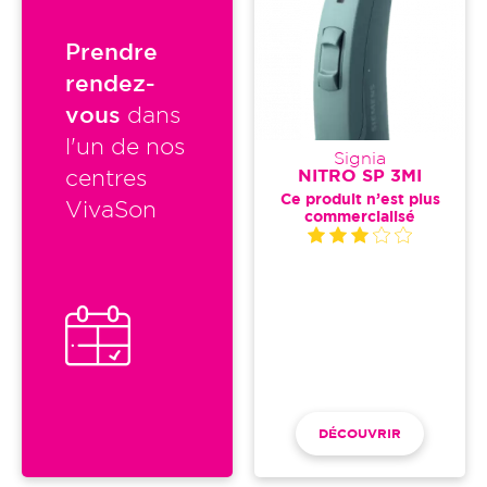
Prendre
rendez-
vous
dans
l'un de nos
Signia
NITRO SP 3MI
centres
Ce produit n’est plus
VivaSon
commercialisé
DÉCOUVRIR