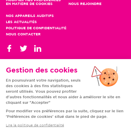
MODIFIER MES PRÉFÉRENCES
EN MATIÈRE DE COOKIES
NOUS REJOINDRE
NOS APPAREILS AUDITIFS
LES ACTUALITÉS
POLITIQUE DE CONFIDENTIALITÉ
NOUS CONTACTER
Gestion des cookies
En poursuivant votre navigation, seuls
TOUS NOS CENTRES
des cookies à des fins statistiques
AUVERGNE-RHÔNE-
CENTRE-VAL DE LOIRE
ALPES
GRAND EST
seront utilisés. Vous pouvez profiter
BOURGOGNE-
ÎLE-DE-FRANCE
d'autres fonctionnalités et nous aider à améliorer le site en
FRANCHE-COMTÉ
BRETAGNE
cliquant sur "Accepter"
HAUTS-DE-FRANCE
NOUVELLE-AQUITAINE
NORMANDIE
PAYS DE LA LOIRE
Pour modifier vos préférences par la suite, cliquez sur le lien
OCCITANIE
PROVENCE-ALPES-
'Préférences de cookies' situé dans le pied de page.
CÔTE D'AZUR
Lire la politique de confidentialité