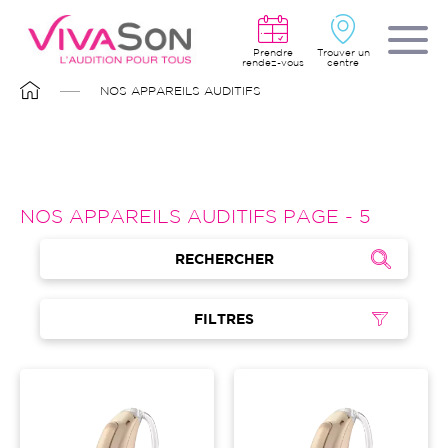
Aller
au
contenu
principal
Prendre
Trouver un
rendez-vous
centre
FIL
NOS APPAREILS AUDITIFS
D'ARIANE
NOS APPAREILS AUDITIFS PAGE - 5
RECHERCHER
FILTRES