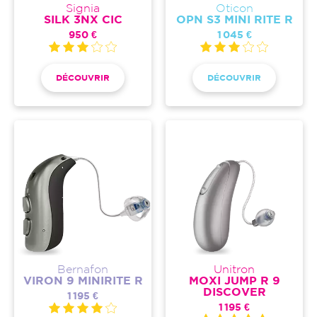
Signia
Oticon
SILK 3NX CIC
OPN S3 MINI RITE R
950 €
1 045 €
DÉCOUVRIR
DÉCOUVRIR
Bernafon
Unitron
VIRON 9 MINIRITE R
MOXI JUMP R 9
DISCOVER
1 195 €
1 195 €