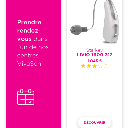
Prendre
rendez-
vous
dans
l'un de nos
Starkey
LIVIO 1600 312
centres
1 045 €
VivaSon
DÉCOUVRIR