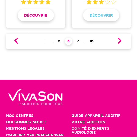
DÉCOUVRIR
DÉCOUVRIR
Pagination
Première page
1
…
Page
5
Page courante
6
Page
7
…
Dernière page
16
NOS CENTRES
GUIDE APPAREIL AUDITIF
QUI SOMMES-NOUS ?
VOTRE AUDITION
MENTIONS LÉGALES
COMITÉ D'EXPERTS
AUDIOLOGIE
MODIFIER MES PRÉFÉRENCES