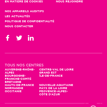
EN MATIÈRE DE COOKIES
NOUS REJOINDRE
NOS APPAREILS AUDITIFS
LES ACTUALITÉS
POLITIQUE DE CONFIDENTIALITÉ
NOUS CONTACTER
Gestion des cookies
En poursuivant votre navigation, seuls
TOUS NOS CENTRES
des cookies à des fins statistiques
AUVERGNE-RHÔNE-
CENTRE-VAL DE LOIRE
ALPES
GRAND EST
seront utilisés. Vous pouvez profiter
BOURGOGNE-
ÎLE-DE-FRANCE
d'autres fonctionnalités et nous aider à améliorer le site en
FRANCHE-COMTÉ
BRETAGNE
cliquant sur "Accepter"
HAUTS-DE-FRANCE
NOUVELLE-AQUITAINE
NORMANDIE
PAYS DE LA LOIRE
Pour modifier vos préférences par la suite, cliquez sur le lien
OCCITANIE
PROVENCE-ALPES-
'Préférences de cookies' situé dans le pied de page.
CÔTE D'AZUR
Lire la politique de confidentialité