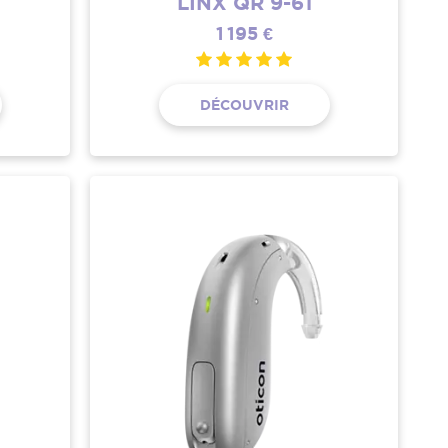
LINX QR 9-61
1 195 €
DÉCOUVRIR