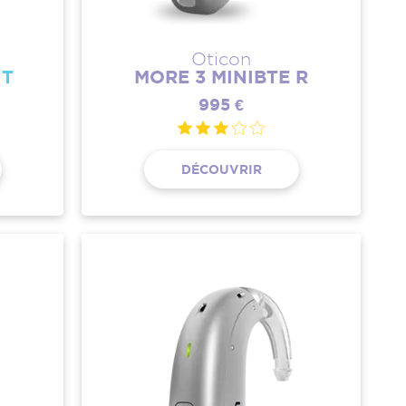
Oticon
 T
MORE 3 MINIBTE R
995 €
DÉCOUVRIR