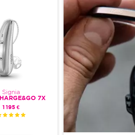
Signia
CHARGE&GO 7X
1 195 €