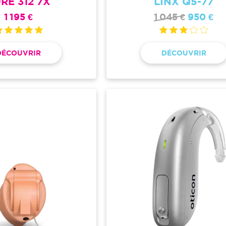
RE 312 7X
LINX Q5-77
1 195 €
1 045 €
950 €
DÉCOUVRIR
DÉCOUVRIR