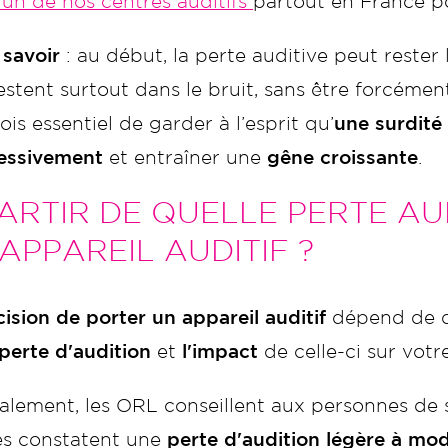
’un de nos centres auditifs
partout en France po
 savoir
: au début, la perte auditive peut rester l
stent surtout dans le bruit, sans être forcémen
ois essentiel de garder à l’esprit qu’
une surdité
essivement
et entraîner une
gêne croissante
.
ARTIR DE QUELLE PERTE AU
APPAREIL AUDITIF ?
ision de porter un appareil auditif
dépend de di
perte d'audition
et
l'impact
de celle-ci sur votr
lement, les ORL conseillent aux personnes de s’
les constatent une
perte d'audition légère à mo