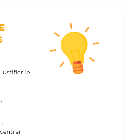
E
S
ustifier le
;
 ;
centrer