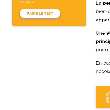
minutes
La
per
bien-ê
FAIRE LE TEST
appare
Une é
princ
pourra
En cas
nécess