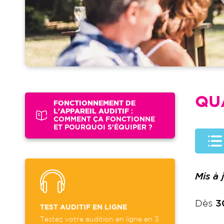
QU
FONCTIONNEMENT DE
L'APPAREIL AUDITIF
:
COMMENT ÇA FONCTIONNE
ET POURQUOI S'ÉQUIPER ?
Mis à
Dès
3
TEST AUDITIF EN LIGNE
Testez votre audition en ligne en 3