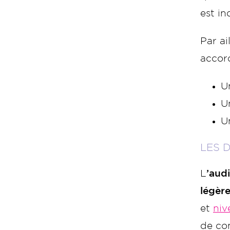
est in
Par ai
accord
U
Un
U
LES 
L
’aud
légèr
et
niv
de co