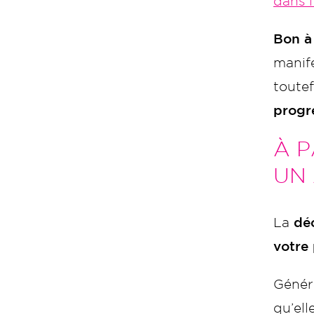
dans l
Bon à
manife
toutef
progr
À P
UN 
La
déc
votre 
Généra
qu’el