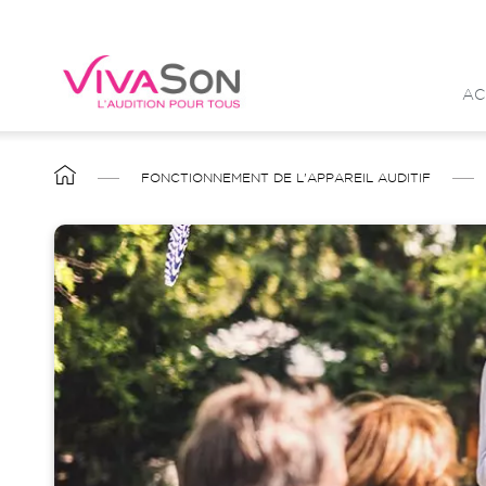
Aller
au
contenu
AC
principal
FIL
FONCTIONNEMENT DE L'APPAREIL AUDITIF
D'ARIANE
Image