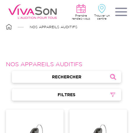
Aller
au
contenu
principal
Prendre
Trouver un
rendez-vous
centre
FIL
NOS APPAREILS AUDITIFS
D'ARIANE
NOS APPAREILS AUDITIFS
RECHERCHER
FILTRES