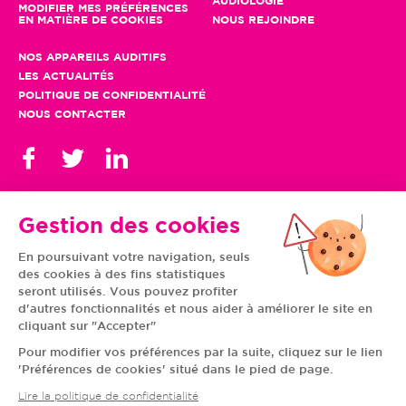
AUDIOLOGIE
MODIFIER MES PRÉFÉRENCES
EN MATIÈRE DE COOKIES
NOUS REJOINDRE
NOS APPAREILS AUDITIFS
LES ACTUALITÉS
POLITIQUE DE CONFIDENTIALITÉ
NOUS CONTACTER
Gestion des cookies
En poursuivant votre navigation, seuls
TOUS NOS CENTRES
des cookies à des fins statistiques
AUVERGNE-RHÔNE-
CENTRE-VAL DE LOIRE
ALPES
GRAND EST
seront utilisés. Vous pouvez profiter
BOURGOGNE-
ÎLE-DE-FRANCE
d'autres fonctionnalités et nous aider à améliorer le site en
FRANCHE-COMTÉ
BRETAGNE
cliquant sur "Accepter"
HAUTS-DE-FRANCE
NOUVELLE-AQUITAINE
NORMANDIE
PAYS DE LA LOIRE
Pour modifier vos préférences par la suite, cliquez sur le lien
OCCITANIE
PROVENCE-ALPES-
'Préférences de cookies' situé dans le pied de page.
CÔTE D'AZUR
Lire la politique de confidentialité