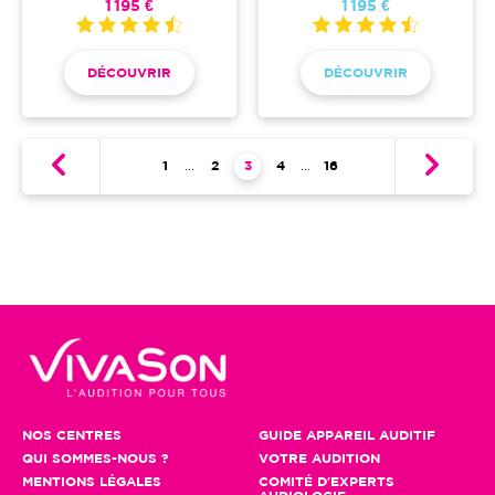
1 195 €
1 195 €
DÉCOUVRIR
DÉCOUVRIR
Pagination
Première page
1
…
Page
2
Page courante
3
Page
4
…
Dernière page
16
NOS CENTRES
GUIDE APPAREIL AUDITIF
QUI SOMMES-NOUS ?
VOTRE AUDITION
MENTIONS LÉGALES
COMITÉ D'EXPERTS