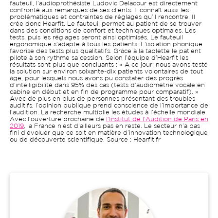
fauteuil, l’audioprothésiste Ludovic Delacour est directement
confronté aux remarques de ses clients. Il connaît aussi les
problématiques et contraintes de réglages qu’il rencontre. Il
crée donc Hearfit. Le fauteuil permet au patient de se trouver
dans des conditions de confort et techniques optimales. Les
tests, puis les réglages seront ainsi optimisés. Le fauteuil
ergonomique s’adapte à tous les patients. L’isolation phonique
favorise des tests plus qualitatifs. Grâce à la tablette le patient
pilote à son rythme sa cession. Selon l’équipe d’Hearfit les
résultats sont plus que concluants : « A ce jour, nous avons testé
la solution sur environ soixante-dix patients volontaires de tout
âge, pour lesquels nous avons pu constater des progrès
d’intelligibilité dans 95% des cas (tests d’audiométrie vocale en
cabine en début et en fin de programme pour comparatif). »
Avec de plus en plus de personnes présentant des troubles
auditifs, l’opinion publique prend conscience de l’importance de
l’audition. La recherche multiplie les études à l’échelle mondiale.
Avec l’ouverture prochaine de
l’Institut de l’Audition de Paris en
2019
, la France n’est d’ailleurs pas en reste. Le secteur n’a pas
fini d’évoluer que ce soit en matière d’innovation technologique
ou de découverte scientifique. Source : Hearfit.fr