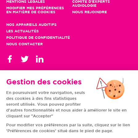
MENTIONS LÉGALES
COMITÉ D'EXPERTS
AUDIOLOGIE
MODIFIER MES PRÉFÉRENCES
EN MATIÈRE DE COOKIES
NOUS REJOINDRE
NOS APPAREILS AUDITIFS
LES ACTUALITÉS
POLITIQUE DE CONFIDENTIALITÉ
NOUS CONTACTER
Gestion des cookies
En poursuivant votre navigation, seuls
TOUS NOS CENTRES
des cookies à des fins statistiques
AUVERGNE-RHÔNE-
CENTRE-VAL DE LOIRE
ALPES
GRAND EST
seront utilisés. Vous pouvez profiter
BOURGOGNE-
ÎLE-DE-FRANCE
d'autres fonctionnalités et nous aider à améliorer le site en
FRANCHE-COMTÉ
BRETAGNE
cliquant sur "Accepter"
HAUTS-DE-FRANCE
NOUVELLE-AQUITAINE
NORMANDIE
PAYS DE LA LOIRE
Pour modifier vos préférences par la suite, cliquez sur le lien
OCCITANIE
PROVENCE-ALPES-
'Préférences de cookies' situé dans le pied de page.
CÔTE D'AZUR