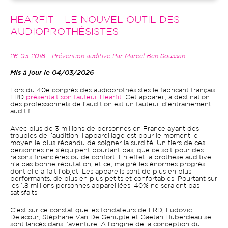
HEARFIT – LE NOUVEL OUTIL DES
AUDIOPROTHÉSISTES
26-03-2018 -
Prévention auditive
Par Marcel Ben Soussan
Mis à jour le 04/03/2026
Lors du 40e congrès des audioprothésistes le fabricant français
LRD
présentait son fauteuil Hearfit.
Cet appareil, à destination
des professionnels de l’audition est un fauteuil d’entrainement
auditif.
Avec plus de 3 millions de personnes en France ayant des
troubles de l’audition, l’appareillage est pour le moment le
moyen le plus répandu de soigner la surdité. Un tiers de ces
personnes ne s’équipent pourtant pas, que ce soit pour des
raisons financières ou de confort. En effet la prothèse auditive
n’a pas bonne réputation, et ce, malgré les énormes progrès
dont elle a fait l’objet. Les appareils sont de plus en plus
performants, de plus en plus petits et confortables. Pourtant sur
les 1.8 millions personnes appareillées, 40% ne seraient pas
satisfaits.
C’est sur ce constat que les fondateurs de LRD, Ludovic
Delacour, Stéphane Van De Gehugte et Gaëtan Huberdeau se
sont lancés dans l’aventure. A l’origine de la conception du