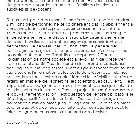
bien supérieur à la norme n’arrange rien. Et c’est là que le
danger réside pour les jeunes, peu familiers des risques
auxquels ils s’exposent.
Que ce soit pour des raisons financières ou de confort, environ
2 millions de personnes ne se soigneraient pas. Ils apprennent à
vivre avec leur handicap sans avoir conscience des effets
irrémédiables sur leur santé. Un problème auditif non soigné
engendre à terme une désocialisation. Le patient s’enferme
dans son handicap, les troubles psychiques succèdent à la
dépression. Le cerveau peu, ou non, stimulé génère des
pathologies plus graves telle que la démence. A combien les
pouvoirs publiques chiffrent-ils ces dépenses ? Toute
l’organisation de notre société est à revoir afin de préserver
notre capital auditif. Tour le monde doit prendre conscience
des risques sur le long terme. C’est au gouvernement de fournir
aux citoyens l’information et les outils de préservation de nos
oreilles. Mais tout n’est pas noir. Même si la spécialité est très en
retard en matière de recherche, les scientifiques œuvrent. Il est
important de souligner leur travail formidable ainsi que celui de
tous les acteurs du secteur. Dans le projet de santé proposé par
le gouvernement Macron il est question de rendre obligatoire le
dépistage auditif chez les enfants. Des contrôles réguliers
doivent être mis en place jusque l’âge adulte. La mise en place
sera longue et quiconque souhaite tester son audition peut le
faire en ligne ou en consultant un audioprothésiste.
Source : VivaSon