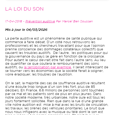
LA LOI DU SON
17-04-2018 -
Prévention auditive
Par Marcel Ben Soussan
Mis à jour le 04/03/2026
La perte auditive est un phénomène de santé publique qui
commence à faire débat. D’un côté nous retrouvons les
professionnels et les chercheurs travaillant pour que l’opinion
prenne conscience des dommages collatéraux collectifs que
causent les troubles auditifs. De l’autre, les politiques pour qui
la gouvernance du pays se gère en fonction de la croissance.
Pour autant le calcul devrait être fait dans l’autre sens. Au lieu
de quantifier ce que coutera le remboursement des soins
auditifs, ou
la sensibilisation par exemple
, il serait intéressant de
se tourner vers les économies que la société ferait à soigner,
voire éradiquer, les troubles de l’audition.
On le sait, la majorité des cas de souffrance auditive résultent
d’une écoute trop longue d’un son très fort, plus de 85
décibels. En France, 6.6 millions de personnes sont touchées
par ce mal et les patients sont de plus en plus jeunes. Dans
notre société moderne, très urbanisée, notre ouïe est tous les
jours fortement sollicitée. Rien que dans la rue d’une grande
ville notre audition est mise à mal avec les bruits de circulation,
les travaux, les sirènes des véhicules prioritaires. Le bruit que
nous nous infligeons avec la musique ou télé dont le son est