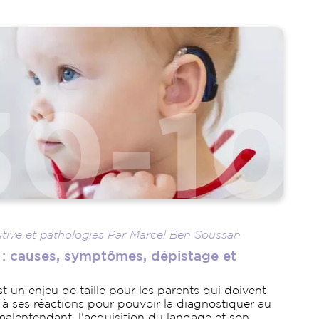
itive et pathologies Par Marcel Ben Soussan
: causes, symptômes, dépistage et
st un enjeu de taille pour les parents qui doivent
s à ses réactions pour pouvoir la diagnostiquer au
 malentendant, l'acquisition du langage et son