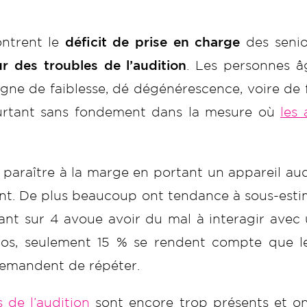
ontrent le
déficit de prise en charge
des senio
r des troubles de l’audition
. Les personnes â
ne de faiblesse, dé dégénérescence, voire de fo
pourtant sans fondement dans la mesure où
les 
e paraître à la marge en portant un appareil au
ent. De plus beaucoup ont tendance à sous-estim
dant sur 4 avoue avoir du mal à interagir ave
os, seulement 15 % se rendent compte que le
emandent de répéter.
s de l’audition
sont encore trop présents et on