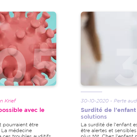
Image
n Krief
30-10-2020 - Perte aud
 possible avec le
Surdité de l'enfant
solutions
 pourraient être
La surdité de l'enfant e
. La médecine
être alertes et sensible
re ces troubles auditifs
plus tôt. Chez l'enfant