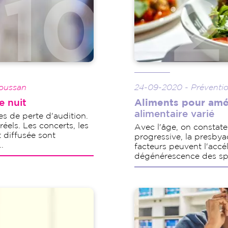
Soussan
24-09-2020 - Préventio
e nuit
Aliments pour amél
alimentaire varié
es de perte d'audition.
réels. Les concerts, les
Avec l'âge, on constate 
t diffusée sont
progressive, la presbyac
.
facteurs peuvent l'accél
dégénérescence des sph
Image