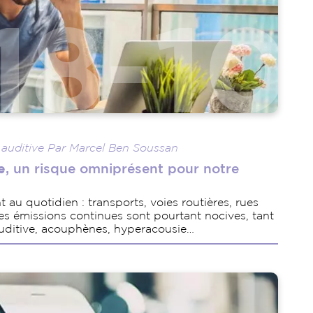
 auditive Par Marcel Ben Soussan
e
, un risque omniprésent pour notre
 au quotidien : transports, voies routières, rues
es émissions continues sont pourtant nocives, tant
auditive, acouphènes, hyperacousie…