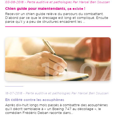
03-08-2018 - Perte auditive et pathologies Par Marcel Ben Soussan
Chien guide pour malentendants
, ça existe !
Recevoir un chien guide relève du parcours du combattant.
D’abord par ce que le dressage est long et compliqué. Ensuite
parce qu’il y a peu de structures encadrent les ...
Image
18-07-2018 - Perte auditive et pathologies Par Marcel Ben Soussan
En colère
contre les acouphènes
Après dix-huit longs mois passés à combattre des acouphènes
qu’il décrit semblable à « un Boeing 747 au décollage », le
comédien Frédéric Deban raconte dans...