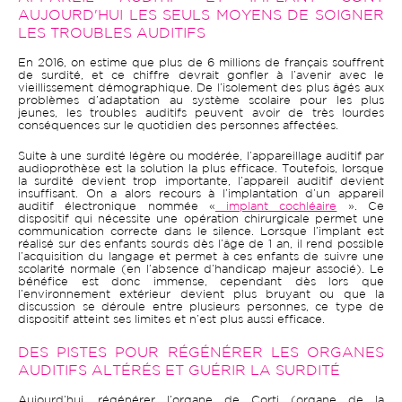
AUJOURD'HUI LES SEULS MOYENS DE SOIGNER
LES TROUBLES AUDITIFS
En 2016, on estime que plus de 6 millions de français souffrent
de surdité, et ce chiffre devrait gonfler à l’avenir avec le
vieillissement démographique. De l’isolement des plus âgés aux
problèmes d’adaptation au système scolaire pour les plus
jeunes, les troubles auditifs peuvent avoir de très lourdes
conséquences sur le quotidien des personnes affectées.
Suite à une surdité légère ou modérée, l’appareillage auditif par
audioprothèse est la solution la plus efficace. Toutefois, lorsque
la surdité devient trop importante, l’appareil auditif devient
insuffisant. On a alors recours à l’implantation d’un appareil
auditif électronique nommée «
implant cochléaire
». Ce
dispositif qui nécessite une opération chirurgicale permet une
communication correcte dans le silence. Lorsque l’implant est
réalisé sur des enfants sourds dès l’âge de 1 an, il rend possible
l’acquisition du langage et permet à ces enfants de suivre une
scolarité normale (en l’absence d’handicap majeur associé). Le
bénéfice est donc immense, cependant dès lors que
l’environnement extérieur devient plus bruyant ou que la
discussion se déroule entre plusieurs personnes, ce type de
dispositif atteint ses limites et n’est plus aussi efficace.
DES PISTES POUR RÉGÉNÉRER LES ORGANES
AUDITIFS ALTÉRÉS ET GUÉRIR LA SURDITÉ
Aujourd’hui, régénérer l’organe de Corti (organe de la