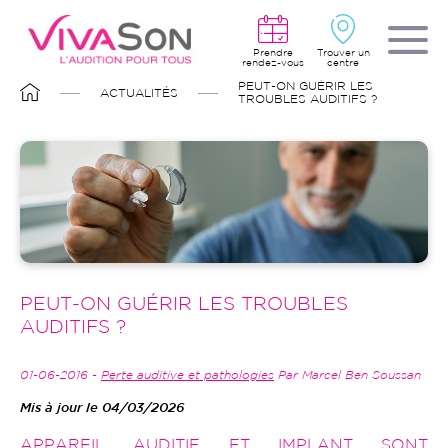
Aller
au
contenu
principal
Prendre
Trouver un
rendez-vous
centre
FIL
PEUT-ON GUÉRIR LES
ACTUALITÉS
D'ARIANE
TROUBLES AUDITIFS ?
PEUT-ON GUÉRIR LES TROUBLES
AUDITIFS ?
01-06-2016 -
Perte auditive et pathologies
Par Marcel Ben Soussan
Mis à jour le 04/03/2026
APPAREIL AUDITIF ET IMPLANT SONT