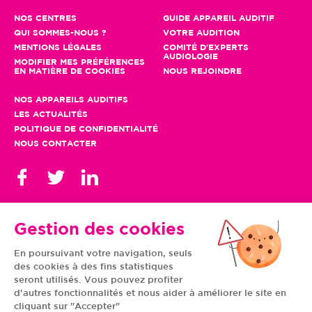
NOS CENTRES
GUIDE APPAREIL AUDITIF
QUI SOMMES-NOUS ?
VOTRE AUDITION
MENTIONS LÉGALES
COMITÉ D'EXPERTS
AUDIOLOGIE
MODIFIER MES PRÉFÉRENCES
EN MATIÈRE DE COOKIES
NOUS REJOINDRE
NOS APPAREILS AUDITIFS
LES ACTUALITÉS
POLITIQUE DE CONFIDENTIALITÉ
NOUS CONTACTER
Gestion des cookies
En poursuivant votre navigation, seuls
TOUS NOS CENTRES
des cookies à des fins statistiques
AUVERGNE-RHÔNE-
CENTRE-VAL DE LOIRE
ALPES
GRAND EST
seront utilisés. Vous pouvez profiter
BOURGOGNE-
ÎLE-DE-FRANCE
d'autres fonctionnalités et nous aider à améliorer le site en
FRANCHE-COMTÉ
BRETAGNE
cliquant sur "Accepter"