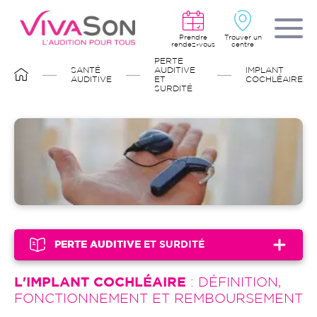
Aller
au
contenu
principal
Prendre
Trouver un
rendez-vous
centre
FIL
PERTE
D'ARIANE
SANTÉ
AUDITIVE
IMPLANT
AUDITIVE
ET
COCHLÉAIRE
SURDITÉ
Image
PERTE AUDITIVE
ET SURDITÉ
L'IMPLANT COCHLÉAIRE
: DÉFINITION,
FONCTIONNEMENT ET REMBOURSEMENT