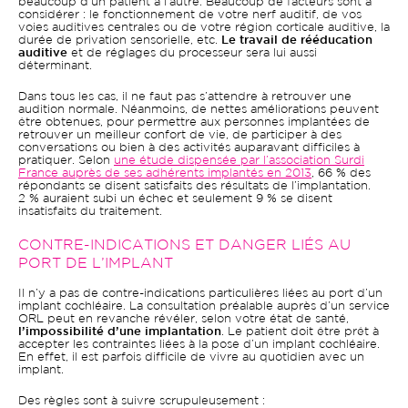
beaucoup d’un patient à l’autre. Beaucoup de facteurs sont à
considérer : le fonctionnement de votre nerf auditif, de vos
voies auditives centrales ou de votre région corticale auditive, la
durée de privation sensorielle, etc.
Le travail de rééducation
auditive
et de réglages du processeur sera lui aussi
déterminant.
Dans tous les cas, il ne faut pas s’attendre à retrouver une
audition normale. Néanmoins, de nettes améliorations peuvent
être obtenues, pour permettre aux personnes implantées de
retrouver un meilleur confort de vie, de participer à des
conversations ou bien à des activités auparavant difficiles à
pratiquer. Selon
une étude dispensée par l’association Surdi
France auprès de ses adhérents implantés en 2013
, 66 % des
répondants se disent satisfaits des résultats de l’implantation.
2 % auraient subi un échec et seulement 9 % se disent
insatisfaits du traitement.
CONTRE-INDICATIONS ET DANGER LIÉS AU
PORT DE L’IMPLANT
Il n’y a pas de contre-indications particulières liées au port d’un
implant cochléaire. La consultation préalable auprès d’un service
ORL peut en revanche révéler, selon votre état de santé,
l’impossibilité d’une implantation
. Le patient doit être prêt à
accepter les contraintes liées à la pose d’un implant cochléaire.
En effet, il est parfois difficile de vivre au quotidien avec un
implant.
Des règles sont à suivre scrupuleusement :