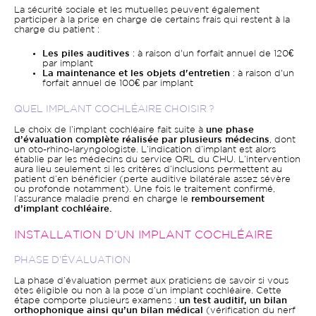
La sécurité sociale et les mutuelles peuvent également
participer à la prise en charge de certains frais qui restent à la
charge du patient :
Les piles auditives
: à raison d'un forfait annuel de 120€
par implant
La maintenance et les objets d'entretien
: à raison d'un
forfait annuel de 100€ par implant
QUEL IMPLANT COCHLÉAIRE CHOISIR ?
Le choix de l’implant cochléaire fait suite à
une phase
d’évaluation complète réalisée par plusieurs médecins
, dont
un oto-rhino-laryngologiste. L’indication d’implant est alors
établie par les médecins du service ORL du CHU. L’intervention
aura lieu seulement si les critères d’inclusions permettent au
patient d’en bénéficier (perte auditive bilatérale assez sévère
ou profonde notamment). Une fois le traitement confirmé,
l’assurance maladie prend en charge le
remboursement
d’implant cochléaire.
INSTALLATION D’UN IMPLANT COCHLÉAIRE
PHASE D’ÉVALUATION
La phase d’évaluation permet aux praticiens de savoir si vous
êtes éligible ou non à la pose d’un implant cochléaire. Cette
étape comporte plusieurs examens :
un test auditif, un bilan
orthophonique ainsi qu’un bilan médical
(vérification du nerf