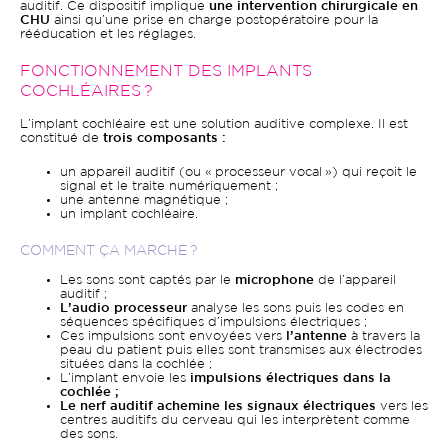
auditif. Ce dispositif implique
une intervention chirurgicale en
CHU
ainsi qu’une prise en charge postopératoire pour la
rééducation et les réglages.
FONCTIONNEMENT DES IMPLANTS
COCHLÉAIRES ?
L’implant cochléaire est une solution auditive complexe. Il est
constitué de
trois composants :
un appareil auditif (ou « processeur vocal ») qui reçoit le
signal et le traite numériquement ;
une antenne magnétique ;
un implant cochléaire.
COMMENT ÇA MARCHE ?
Les sons sont captés par le
microphone
de l’appareil
auditif ;
L’audio processeur
analyse les sons puis les codes en
séquences spécifiques d’impulsions électriques ;
Ces impulsions sont envoyées vers
l’antenne
à travers la
peau du patient puis elles sont transmises aux électrodes
situées dans la cochlée ;
L’implant envoie les
impulsions électriques dans la
cochlée ;
Le nerf auditif achemine les signaux électriques
vers les
centres auditifs du cerveau qui les interprètent comme
des sons.