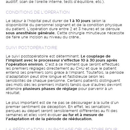
auditif, scan de l’oreille interne, tests d’équilibre, etc.).
CONDITIONS DE L’OPÉRATION
Le séjour à l’hôpital peut durer de
1 à 10 jours
selon la
disponibilité du personnel soignant et de la condition physique
du patient. L’opération dure entre 2 et 3 heures et se déroule
sous anesthésie générale.
Cette chirurgie minutieuse nécessite
de faire une incision au niveau du crâne..
SUIVI POSTOPÉRATOIRE
Le suivi postopératoire est déterminant.
Le couplage de
l’implant avec le processeur s’effectue 10 à 30 jours après
l’opération environ.
C’est à ce moment que seront effectués
les premiers réglages directement au CHU et que le patient
entend ses premiers sons grâce à l’implant. Toutefois, la période
d’adaptation peut être longue et fastidieuse selon les
sensibilités de chaque personne. Certains patients distinguent
des mots dès les premiers instants tandis que d’autres devront
attendre
plusieurs phases de réglage
pour parvenir à un
résultat.
Le plus important est de ne pas se décourager à la suite d’un
premier sentiment de déception. En effet, les sensations
perçues au départ seront sensiblement différentes au fil des
semaines et elles vont évoluer
au fur et à mesure de
l’adaptation et de la période de rééducation.
LA RÉÉDUCATION, UN PASSAGE OBLIGATOIRE POUR