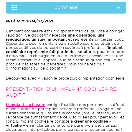
Sommaire
Mis à jour le 04/03/2026
L’implant cochléaire est un dispositif médical qui vise à corriger
l’audition. Ce dispositif nécessite
une opération, une
rééducation, un suivi important
et représente un certain coût.
Cependant, pour un enfant ou un adulte sourd ou atteint de
pertes auditives de perception sévères à profondes,
l’implant
cochléaire représente fait partie des solutions
pour entendre
à nouveau. La chirurgie en vue d’un implant cochléaire est une
réelle alternative à l’appareil auditif classique quand celui-ci ne
procure pas assez de bénéfices. Vous souhaitez plus
d’informations sur ce dispositif ?
Découvrez avec VivaSon le processus d’implantation cochléaire.
PRÉSENTATION D’UN IMPLANT COCHLÉAIRE
AUDITIF
L’implant cochléaire
corrige l’audition des personnes souffrant
d’une surdité de perception sévère à profonde. Il s’agit d’une
surdité sensorielle qui touche la cochlée (oreille interne) avec
l’absence de suffisamment de cellules ciliées pour percevoir les
sons. L’implant cochléaire consiste à
créer une cochlée «
virtuelle »
en implantant une sonde qui envoie des signaux
électriques, interprétables par le cerveau, directement au nerf