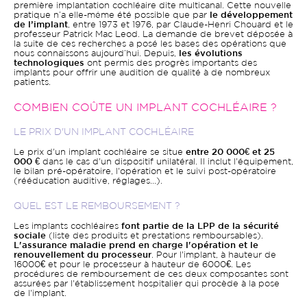
première implantation cochléaire dite multicanal. Cette nouvelle
pratique n’a elle-même été possible que par
le développement
de l’implant
, entre 1973 et 1976, par Claude-Henri Chouard et le
professeur Patrick Mac Leod. La demande de brevet déposée à
la suite de ces recherches a posé les bases des opérations que
nous connaissons aujourd’hui. Depuis,
les évolutions
technologiques
ont permis des progrès importants des
implants pour offrir une audition de qualité à de nombreux
patients.
COMBIEN COÛTE UN IMPLANT COCHLÉAIRE ?
LE PRIX D'UN IMPLANT COCHLÉAIRE
Le prix d'un implant cochléaire se situe
entre 20 000€ et 25
000 €
dans le cas d'un dispositif unilatéral. Il inclut l'équipement,
le bilan pré-opératoire, l'opération et le suivi post-opératoire
(rééducation auditive, réglages...).
QUEL EST LE REMBOURSEMENT ?
Les implants cochléaires
font partie de la LPP de la sécurité
sociale
(liste des produits et prestations remboursables).
L'assurance maladie prend en charge l'opération et le
renouvellement du processeur
. Pour l'implant, à hauteur de
16000€ et pour le processeur à hauteur de 6000€. Les
procédures de remboursement de ces deux composantes sont
assurées par l'établissement hospitalier qui procède à la pose
de l'implant.