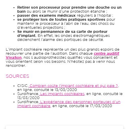
Retirer son processeur pour prendre une douche ou un
bain
ou alors se munir d’une protection étanche ;
passer des examens médicaux
réguliers à l’hôpital ;
se protéger lors de toutes pratiques sportives
pour
maintenir le processeur à l’abri de l’eau, des chocs ou
d’éventuelles projections ;
Se munir en permanence de sa carte de porteur
d’implant.
En effet, les ondes électromagnétiques
déclenchent l’alarme des portiques de sécurité.
L’implant cochléaire représente un des plus grands espoirs de
recouvrer une partie de l’audition. Dans chaque
centre auditif
VivaSon
, nos s audioprothésistes qualifiés vous conseillent et
vous orientent selon vos besoins. N'hésitez pas à venir nous
rencontrer.
SOURCES
CISIC,
Combien coûte l'implant cochléaire et qui paie ?
,
en ligne, consulté le 13/03/2020
Surdifrance,
Les implants cochléaires
, en ligne, consulté le
13/03/2020
Surdifrance,
L’expérience des personnes porteuses d’un
implant cochléaire
, en ligne, consulté le 17/03/2020