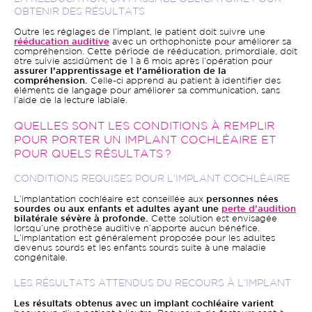
OBTENIR DES RÉSULTATS
Outre les réglages de l’implant, le patient doit suivre une
rééducation auditive
avec un orthophoniste pour améliorer sa
compréhension. Cette période de rééducation, primordiale, doit
être suivie assidûment de 1 à 6 mois après l’opération pour
assurer l’apprentissage et l’amélioration de la
compréhension.
Celle-ci apprend au patient à identifier des
éléments de langage pour améliorer sa communication, sans
l’aide de la lecture labiale.
QUELLES SONT LES CONDITIONS À REMPLIR
POUR PORTER UN IMPLANT COCHLÉAIRE ET
POUR QUELS RÉSULTATS ?
CONDITIONS REQUISES POUR L’IMPLANT COCHLÉAIRE
L’implantation cochléaire est conseillée aux
personnes nées
sourdes ou aux enfants et adultes ayant une
perte d’audition
bilatérale sévère à profonde.
Cette solution est envisagée
lorsqu’une prothèse auditive n’apporte aucun bénéfice.
L’implantation est généralement proposée pour les adultes
devenus sourds et les enfants sourds suite à une maladie
congénitale.
LES RÉSULTATS ATTENDUS DU RECOURS À L’IMPLANT
Les résultats obtenus avec un implant cochléaire varient