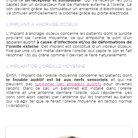
implanté
un récepteur et stimulateur
qui va recevoir les sons
captés par un processeur fixé de manière externe à l’oreille. Le
son devient grâce au stimulateur un ensemble d’électrodes qui
va stimuler artificiellement la clochée grâce au porte-électrode.
L’IMPLANT À ANCRAGE OSSEUX
L’implant à ancrage osseux concerne les patients dont la surdité
provient de l’oreille moyenne, ce qui empêche le port d’un
appareil auditif
à cause d’infections et/ou de déformations de
l’oreille externe
. Cet implant est constitué d’un vibreur osseux,
fixé par une vis en métal derrière l’oreille, qui capte le son et fait
résonner l’os du crâne comme il devrait le faire naturellement.
L’IMPLANT DE L’OREILLE MOYENNE
Enfin, l’implant de l’oreille moyenne concerne les patients dont
le trouble auditif est lié aux nerfs sensoriels
et qui ne
peuvent pas
supporter des appareils auditifs
pour diverses
raisons. Dans ce cas, un ballonnet est installé dans l’oreille
interne et une antenne derrière l’oreille, sous l’épiderme. Les
sons sont alors captés par l’antenne qui les transmet au ballon
qui va agir tel que le ferait l’oreille moyenne en temps normal
(vibrations).