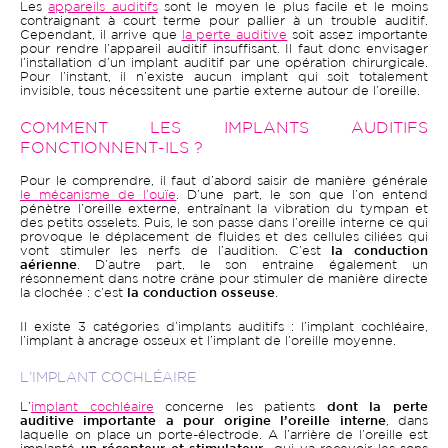
Les
appareils auditifs
sont le moyen le plus facile et le moins
contraignant à court terme pour pallier à un trouble auditif.
Cependant, il arrive que
la perte auditive
soit assez importante
pour rendre l’appareil auditif insuffisant. Il faut donc envisager
l’installation d’un implant auditif par une opération chirurgicale.
Pour l’instant, il n’existe aucun implant qui soit totalement
invisible, tous nécessitent une partie externe autour de l’oreille.
COMMENT LES IMPLANTS AUDITIFS
FONCTIONNENT-ILS ?
Pour le comprendre, il faut d’abord saisir de manière générale
le mécanisme de l’ouïe
. D’une part, le son que l’on entend
pénètre l’oreille externe, entraînant la vibration du tympan et
des petits osselets. Puis, le son passe dans l’oreille interne ce qui
provoque le déplacement de fluides et des cellules ciliées qui
vont stimuler les nerfs de l’audition. C’est
la conduction
aérienne
. D’autre part, le son entraine également un
résonnement dans notre crâne pour stimuler de manière directe
la clochée : c’est
la conduction osseuse
.
Il existe 3 catégories d’implants auditifs : l’implant cochléaire,
l’implant à ancrage osseux et l’implant de l’oreille moyenne.
L’IMPLANT COCHLÉAIRE
L’
implant cochléaire
concerne les patients
dont la perte
auditive importante a pour origine l’oreille interne
, dans
laquelle on place un porte-électrode. A l’arrière de l’oreille est