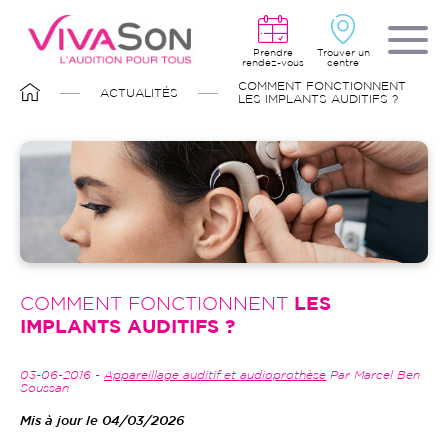
Aller
au
contenu
principal
Prendre
Trouver un
rendez-vous
centre
FIL
COMMENT FONCTIONNENT
ACTUALITÉS
D'ARIANE
LES IMPLANTS AUDITIFS ?
COMMENT FONCTIONNENT
LES
IMPLANTS AUDITIFS ?
03-06-2016 -
Appareillage auditif et audioprothèse
Par Marcel Ben
Soussan
Mis à jour le 04/03/2026