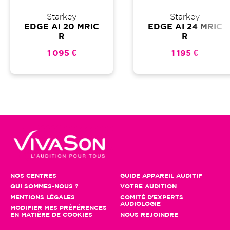
Starkey
Starkey
EDGE AI 20 MRIC
EDGE AI 24 MRIC
R
R
1 095 €
1 195 €
NOS CENTRES
GUIDE APPAREIL AUDITIF
QUI SOMMES-NOUS ?
VOTRE AUDITION
MENTIONS LÉGALES
COMITÉ D'EXPERTS
AUDIOLOGIE
MODIFIER MES PRÉFÉRENCES
EN MATIÈRE DE COOKIES
NOUS REJOINDRE