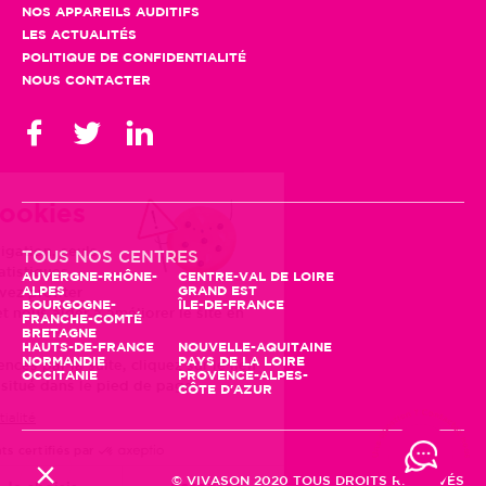
NOS APPAREILS AUDITIFS
LES ACTUALITÉS
POLITIQUE DE CONFIDENTIALITÉ
NOUS CONTACTER
Gestion des cookies
En poursuivant votre navigation, seuls
TOUS NOS CENTRES
des cookies à des fins statistiques
AUVERGNE-RHÔNE-
CENTRE-VAL DE LOIRE
ALPES
GRAND EST
seront utilisés. Vous pouvez profiter
BOURGOGNE-
ÎLE-DE-FRANCE
d'autres fonctionnalités et nous aider à améliorer le site en
FRANCHE-COMTÉ
BRETAGNE
cliquant sur "Accepter"
HAUTS-DE-FRANCE
NOUVELLE-AQUITAINE
NORMANDIE
PAYS DE LA LOIRE
Pour modifier vos préférences par la suite, cliquez sur le lien
OCCITANIE
PROVENCE-ALPES-
'Préférences de cookies' situé dans le pied de page.
CÔTE D'AZUR
Lire la politique de confidentialité
Consentements certifiés par
© VIVASON 2020 TOUS DROITS RÉSERVÉS