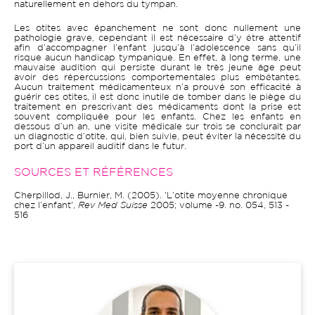
naturellement en dehors du tympan.
Les otites avec épanchement ne sont donc nullement une
pathologie grave, cependant il est nécessaire d’y être attentif
afin d’accompagner l’enfant jusqu’à l’adolescence sans qu’il
risque aucun handicap tympanique. En effet, à long terme, une
mauvaise audition qui persiste durant le très jeune âge peut
avoir des répercussions comportementales plus embêtantes.
Aucun traitement médicamenteux n’a prouvé son efficacité à
guérir ces otites, il est donc inutile de tomber dans le piège du
traitement en prescrivant des médicaments dont la prise est
souvent compliquée pour les enfants. Chez les enfants en
dessous d’un an, une visite médicale sur trois se conclurait par
un diagnostic d’otite, qui, bien suivie, peut éviter la nécessité du
port d’un appareil auditif dans le futur.
SOURCES ET RÉFÉRENCES
Cherpillod, J., Burnier, M. (2005). 'L’otite moyenne chronique
chez l’enfant',
Rev Med Suisse
2005; volume -9. no. 054, 513 -
516