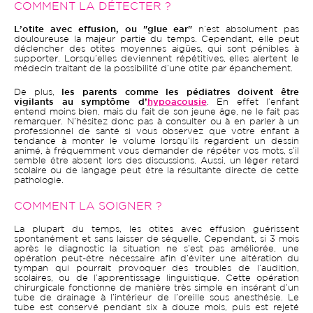
COMMENT LA DÉTECTER ?
L’otite avec effusion, ou "glue ear"
n’est absolument pas
douloureuse la majeur partie du temps. Cependant, elle peut
déclencher des otites moyennes aigües, qui sont pénibles à
supporter. Lorsqu’elles deviennent répétitives, elles alertent le
médecin traitant de la possibilité d’une otite par épanchement.
De plus,
les parents comme les pédiatres doivent être
vigilants au symptôme d’
hypoacousie
. En effet l’enfant
entend moins bien, mais du fait de son jeune âge, ne le fait pas
remarquer. N’hésitez donc pas à consulter ou à en parler à un
professionnel de santé si vous observez que votre enfant à
tendance à monter le volume lorsqu’ils regardent un dessin
animé, à fréquemment vous demander de répéter vos mots, s’il
semble être absent lors des discussions. Aussi, un léger retard
scolaire ou de langage peut être la résultante directe de cette
pathologie.
COMMENT LA SOIGNER ?
La plupart du temps, les otites avec effusion guérissent
spontanément et sans laisser de séquelle. Cependant, si 3 mois
après le diagnostic la situation ne s’est pas améliorée, une
opération peut-être nécessaire afin d’éviter une altération du
tympan qui pourrait provoquer des troubles de l’audition,
scolaires, ou de l’apprentissage linguistique. Cette opération
chirurgicale fonctionne de manière très simple en insérant d’un
tube de drainage à l’intérieur de l’oreille sous anesthésie. Le
tube est conservé pendant six à douze mois, puis est rejeté