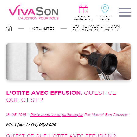
Aller
au
contenu
principal
Prendre
Trouver un
rendez-vous
centre
FIL
L'OTITE AVEC EFFUSION,
ACTUALITÉS
D'ARIANE
QU'EST-CE QUE C'EST ?
L'OTITE AVEC EFFUSION
, QU'EST-CE
QUE C'EST ?
18-05-2018 -
Perte auditive et pathologies
Par Marcel Ben Soussan
Mis à jour le 04/03/2026
QU’EST-CE QUE L'OTITE AVEC EFFUSION ?