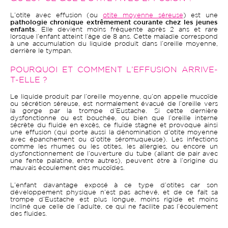
L’otite avec effusion (ou
otite moyenne séreuse
) est une
pathologie chronique extrêmement courante chez les jeunes
enfants
. Elle devient moins fréquente après 2 ans et rare
lorsque l’enfant atteint l’âge de 8 ans. Cette maladie correspond
à une accumulation du liquide produit dans l’oreille moyenne,
derrière le tympan.
POURQUOI ET COMMENT L’EFFUSION ARRIVE-
T-ELLE ?
Le liquide produit par l’oreille moyenne, qu’on appelle mucoïde
ou sécrétion séreuse, est normalement évacué de l’oreille vers
la gorge par la trompe d’Eustache. Si cette dernière
dysfonctionne ou est bouchée, ou bien que l’oreille interne
sécrète du fluide en excès, ce fluide stagne et provoque ainsi
une effusion (qui porte aussi la dénomination d’otite moyenne
avec épanchement ou d’otite séromuqueuse). Les infections
comme les rhumes ou les otites, les allergies, ou encore un
dysfonctionnement de l’ouverture du tube (allant de pair avec
une fente palatine, entre autres), peuvent être à l’origine du
mauvais écoulement des mucoïdes.
L’enfant davantage exposé à ce type d’otites car son
développement physique n’est pas achevé, et de ce fait sa
trompe d’Eustache est plus longue, moins rigide et moins
incliné que celle de l’adulte, ce qui ne facilite pas l’écoulement
des fluides.