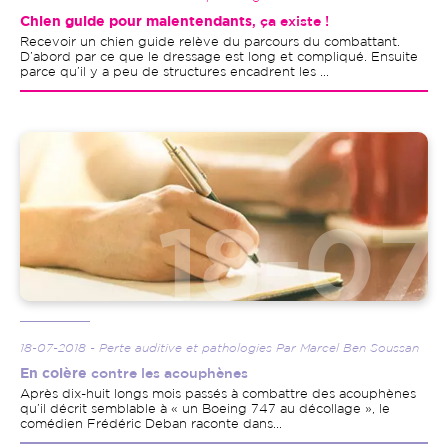
Chien guide pour malentendants
, ça existe !
Recevoir un chien guide relève du parcours du combattant.
D’abord par ce que le dressage est long et compliqué. Ensuite
parce qu’il y a peu de structures encadrent les ...
Image
18-07-2018 - Perte auditive et pathologies Par Marcel Ben Soussan
En colère
contre les acouphènes
Après dix-huit longs mois passés à combattre des acouphènes
qu’il décrit semblable à « un Boeing 747 au décollage », le
comédien Frédéric Deban raconte dans...