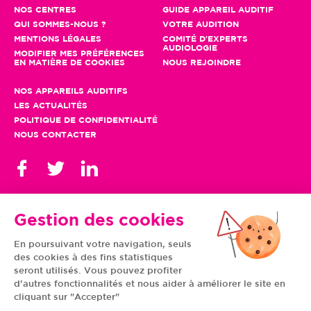
NOS CENTRES
GUIDE APPAREIL AUDITIF
QUI SOMMES-NOUS ?
VOTRE AUDITION
MENTIONS LÉGALES
COMITÉ D'EXPERTS
AUDIOLOGIE
MODIFIER MES PRÉFÉRENCES
EN MATIÈRE DE COOKIES
NOUS REJOINDRE
NOS APPAREILS AUDITIFS
LES ACTUALITÉS
POLITIQUE DE CONFIDENTIALITÉ
NOUS CONTACTER
Gestion des cookies
En poursuivant votre navigation, seuls
TOUS NOS CENTRES
des cookies à des fins statistiques
AUVERGNE-RHÔNE-
CENTRE-VAL DE LOIRE
ALPES
GRAND EST
seront utilisés. Vous pouvez profiter
BOURGOGNE-
ÎLE-DE-FRANCE
d'autres fonctionnalités et nous aider à améliorer le site en
FRANCHE-COMTÉ
BRETAGNE
cliquant sur "Accepter"
HAUTS-DE-FRANCE
NOUVELLE-AQUITAINE