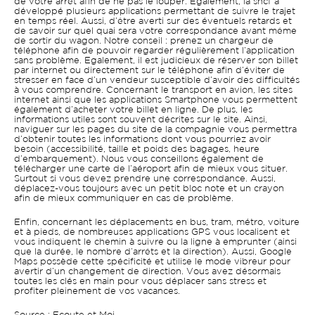
de votre arrêt afin de ne pas le louper. Egalement, la sncf a
développé plusieurs applications permettant de suivre le trajet
en temps réel. Aussi, d’être averti sur des éventuels retards et
de savoir sur quel quai sera votre correspondance avant même
de sortir du wagon. Notre conseil : prenez un chargeur de
téléphone afin de pouvoir regarder régulièrement l’application
sans problème. Egalement, il est judicieux de réserver son billet
par internet ou directement sur le téléphone afin d’éviter de
stresser en face d’un vendeur susceptible d’avoir des difficultés
à vous comprendre. Concernant le transport en avion, les sites
internet ainsi que les applications Smartphone vous permettent
également d’acheter votre billet en ligne. De plus, les
informations utiles sont souvent décrites sur le site. Ainsi,
naviguer sur les pages du site de la compagnie vous permettra
d’obtenir toutes les informations dont vous pourriez avoir
besoin (accessibilité, taille et poids des bagages, heure
d’embarquement). Nous vous conseillons également de
télécharger une carte de l’aéroport afin de mieux vous situer.
Surtout si vous devez prendre une correspondance. Aussi,
déplacez-vous toujours avec un petit bloc note et un crayon
afin de mieux communiquer en cas de problème.
Enfin, concernant les déplacements en bus, tram, métro, voiture
et à pieds, de nombreuses applications GPS vous localisent et
vous indiquent le chemin à suivre ou la ligne à emprunter (ainsi
que la durée, le nombre d’arrêts et la direction). Aussi, Google
Maps possède cette spécificité et utilise le mode vibreur pour
avertir d’un changement de direction. Vous avez désormais
toutes les clés en main pour vous déplacer sans stress et
profiter pleinement de vos vacances.