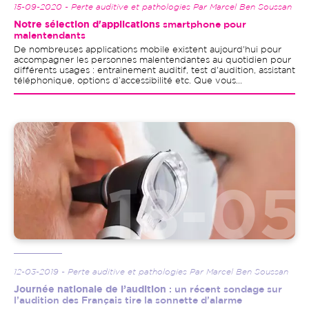
15-09-2020 - Perte auditive et pathologies Par Marcel Ben Soussan
Notre sélection d'applications
smartphone pour
malentendants
De nombreuses applications mobile existent aujourd'hui pour
accompagner les personnes malentendantes au quotidien pour
différents usages : entrainement auditif, test d'audition, assistant
téléphonique, options d’accessibilité etc. Que vous...
Image
12-03-2019 - Perte auditive et pathologies Par Marcel Ben Soussan
Journée nationale de l’audition
: un récent sondage sur
l’audition des Français tire la sonnette d’alarme