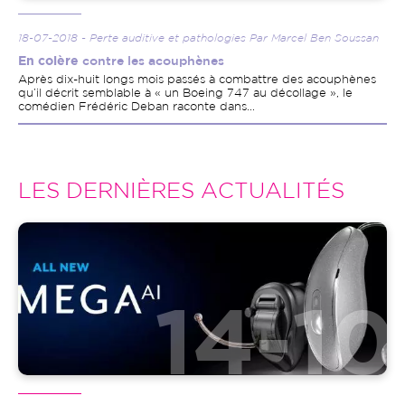
18-07-2018 - Perte auditive et pathologies Par Marcel Ben Soussan
En colère
contre les acouphènes
Après dix-huit longs mois passés à combattre des acouphènes
qu’il décrit semblable à « un Boeing 747 au décollage », le
comédien Frédéric Deban raconte dans...
LES DERNIÈRES ACTUALITÉS
Image