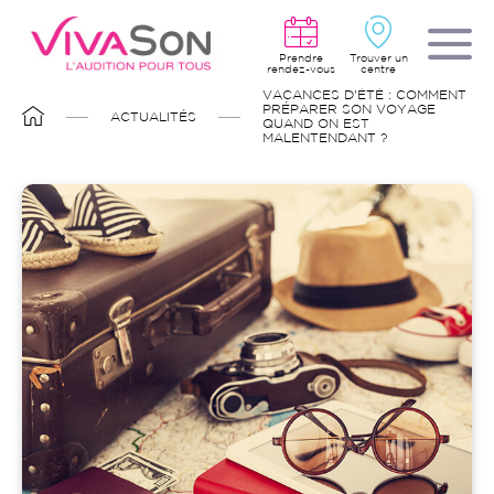
Aller
au
contenu
principal
Prendre
Trouver un
rendez-vous
centre
FIL
VACANCES D'ÉTÉ : COMMENT
D'ARIANE
PRÉPARER SON VOYAGE
ACTUALITÉS
QUAND ON EST
MALENTENDANT ?