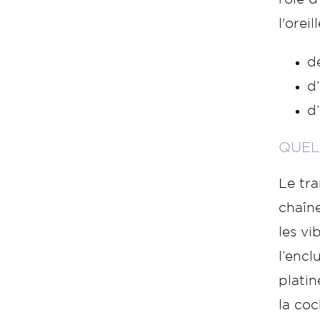
l'orei
de
d
d’
QUEL
Le tra
chaîne
les vi
l’encl
platin
la coc