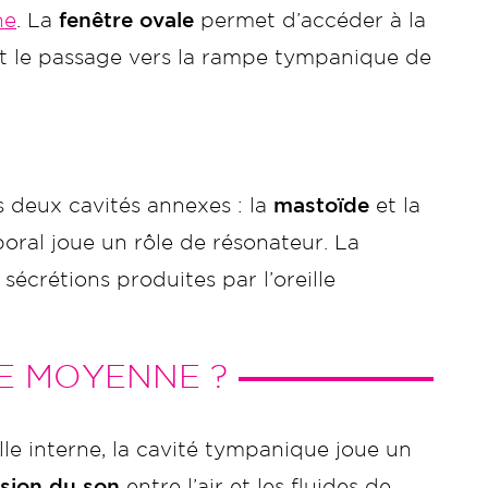
ne
. La
fenêtre ovale
permet d’accéder à la
t le passage vers la rampe tympanique de
s deux cavités annexes : la
mastoïde
et la
oral joue un rôle de résonateur. La
sécrétions produites par l’oreille
LE MOYENNE ?
ille interne, la cavité tympanique joue un
sion du son
entre l’air et les fluides de