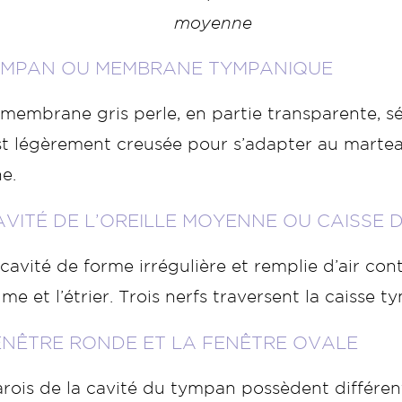
moyenne
YMPAN OU MEMBRANE TYMPANIQUE
membrane gris perle, en partie transparente, sé
st légèrement creusée pour s’adapter au marteau.
e.
AVITÉ DE L’OREILLE MOYENNE OU CAISSE
cavité de forme irrégulière et remplie d’air cont
ume et l’étrier. Trois nerfs traversent la caisse 
ENÊTRE RONDE ET LA FENÊTRE OVALE
arois de la cavité du tympan possèdent différe