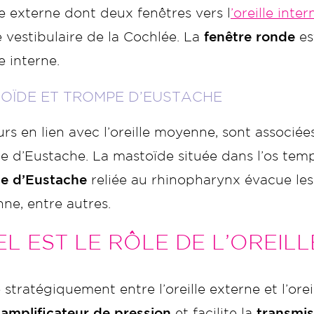
lle externe dont deux fenêtres vers l
’oreille inter
 vestibulaire de la Cochlée. La
fenêtre ronde
es
le interne.
OÏDE ET TROMPE D’EUSTACHE
rs en lien avec l’oreille moyenne, sont associée
 d’Eustache. La mastoïde située dans l’os temp
e d’Eustache
reliée au rhinopharynx évacue les 
ne, entre autres.
L EST LE RÔLE DE L’OREIL
 stratégiquement entre l’oreille externe et l’ore
’
amplificateur de pression
et facilite la
transmis