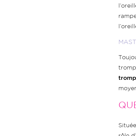
l’orei
rampe
l’oreil
MAST
Toujou
trompe
tromp
moyen
QUE
Située
rôle d