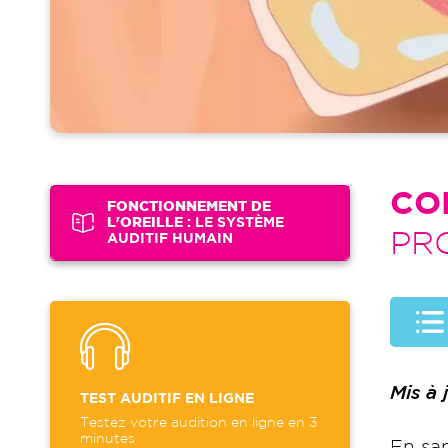
CO
FONCTIONNEMENT DE
L'OREILLE
: LE SYSTÈME
PR
AUDITIF HUMAIN
Mis à
TEST AUDITIF EN LIGNE
Testez votre audition en ligne en 3
minutes
En san