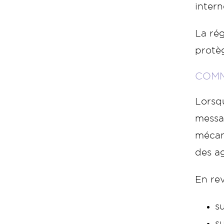
intern
La rég
protèg
COMM
Lorsqu
messa
mécani
des ag
En rev
s
s