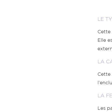
LE T
Cette 
Elle e
extern
LA C
Cette 
l’encl
LA F
Les p