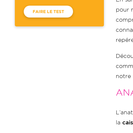
pour 
FAIRE LE TEST
compri
connai
repér
Déco
comme
notre 
AN
L’ana
la
cai