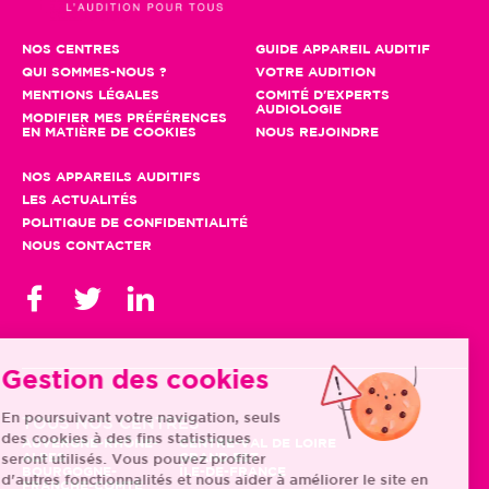
NOS CENTRES
GUIDE APPAREIL AUDITIF
QUI SOMMES-NOUS ?
VOTRE AUDITION
MENTIONS LÉGALES
COMITÉ D'EXPERTS
AUDIOLOGIE
MODIFIER MES PRÉFÉRENCES
EN MATIÈRE DE COOKIES
NOUS REJOINDRE
NOS APPAREILS AUDITIFS
LES ACTUALITÉS
POLITIQUE DE CONFIDENTIALITÉ
NOUS CONTACTER
Gestion des cookies
En poursuivant votre navigation, seuls
TOUS NOS CENTRES
des cookies à des fins statistiques
AUVERGNE-RHÔNE-
CENTRE-VAL DE LOIRE
ALPES
GRAND EST
seront utilisés. Vous pouvez profiter
BOURGOGNE-
ÎLE-DE-FRANCE
d'autres fonctionnalités et nous aider à améliorer le site en
FRANCHE-COMTÉ