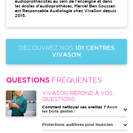
audioprothésistes au sein de l'enseigne et dans
les écoles d'audioprothèses, Marcel Ben Soussan
est Responsable Audiologie chez VivaSon depuis
2015.
DÉCOUVREZ NOS
101 CENTRES
VIVASON
QUESTIONS
FRÉQUENTES
Image
VIVASON RÉPOND À VOS
QUESTIONS
Comment nettoyer ses oreilles ?
Avoir
les bons gestes !
Protections auditives pour musicien