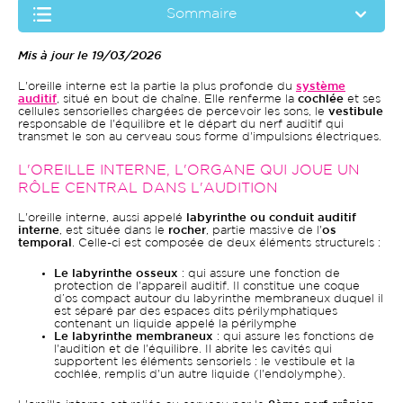
Sommaire
Mis à jour le 19/03/2026
L'oreille interne est la partie la plus profonde du
système
auditif
, situé en bout de chaîne. Elle renferme la
cochlée
et ses
cellules sensorielles chargées de percevoir les sons, le
vestibule
responsable de l'équilibre et le départ du nerf auditif qui
transmet le son au cerveau sous forme d'impulsions électriques.
L'OREILLE INTERNE, L'ORGANE QUI JOUE UN
RÔLE CENTRAL DANS L'AUDITION
L'oreille interne, aussi appelé
labyrinthe ou conduit auditif
interne
, est située dans le
rocher
, partie massive de l'
os
temporal
. Celle-ci est composée de deux éléments structurels :
Le labyrinthe osseux
: qui assure une fonction de
protection de l'appareil auditif. Il constitue une coque
d’os compact autour du labyrinthe membraneux duquel il
est séparé par des espaces dits périlymphatiques
contenant un liquide appelé la périlymphe
Le labyrinthe membraneux
: qui assure les fonctions de
l'audition et de l'équilibre. Il abrite les cavités qui
supportent les éléments sensoriels : le vestibule et la
cochlée, remplis d'un autre liquide (l'endolymphe).