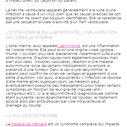
d'impact direct sur l'audition du patient.
La névrite vestibulaire apparaît généralement à la suite d’une
infection à cause d'un virus, bien que les causes précises de son
apparition ne soient pas toujours identifiables. Elle se caractérise
par une cessation brutale d'activité d'un nerf vestibulaire.
L'OTITE INTERNE OU LABYRINTHITE, L'INFLAMMATION
DE L'OREILLE INTERNE
L'otite interne, aussi appelée
Labyrinthite
, est une inflammation
de l'oreille interne. Elle peut avoir une origine virale (grippe,
rhume...) ou bien, plus rare, bactérienne, notamment suite à une
otite moyenne. D'autres causes sont également possibles mais
bien plus rares : troubles vasculaires, réaction d'une maladie
auto-immune, prise de certains médicaments ou encore la
présence d'une tumeur. Dans le cas d'une labyrinthite, le
patient peut souffrir de crises de vertiges et également d'une
perte d'audition, voir aussi, d'acouphènes. L'infection se résorbe
d'elle-même après quelques jours. Le médecin peut
éventuellement prescrire des médicaments pour traiter certains
symptômes en fonction de leur gravité (nausée, anti-
vertigineux etc.). Si la la labyrinthite est diagnostiquée comme
étant purulente (avec épanchement de liquide), le traitement
associe alors des antibiotiques par voie intraveineuse et
drainage du liquide.
LA MALADIE DE MÉNIÈRE
La
maladie de ménière
est un syndrome complexe qui impacte