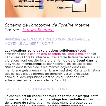
Schéma de l'anatomie de l'oreille interne -
Source :
Futura Science
PRINCIPE DE CONDUCTION DU SON DE L'OREILLE
MOYENNE AU NERF AUDITIF
Les
vibrations sonores (vibrations solidiennes)
sont
amplifiées par la
chaîne des osselets
de
l'oreille moyenne
et
véhiculées à l'oreille interne au travers de
la fenêtre ovale
. Ces
vibrations vont ensuite faire
vibrer le liquide présent dans le
labyrinthe membraneux
et par ricochet, les cellules ciliées
situées dans la cochlée, elles-mêmes noyées dans une
membrane gélatineuse (membrane basilaire). Cette sollicitation
des cellules ciliées permet de générer, via un processus
chimique, des impulsions électriques qui sont ensuite
acheminées au cerveau via le nerf auditif.
LA COCHLÉE ET L'ORGANE DE CORTI
La cochlée est
un conduit enroulé en forme d'escargot
, cette
forme particulière permet
un codage fréquentielle en fonction
de la zone de stimulation,
les aigus étant à la base et les