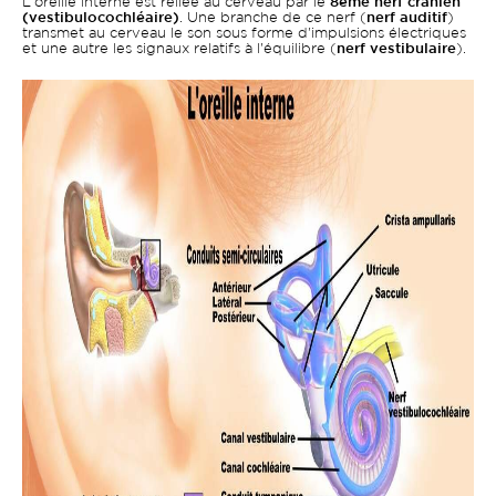
L'oreille interne est reliée au cerveau par le
8ème nerf crânien
(vestibulocochléaire)
. Une branche de ce nerf (
nerf auditif
)
transmet au cerveau le son sous forme d'impulsions électriques
et une autre les signaux relatifs à l'équilibre (
nerf vestibulaire
).