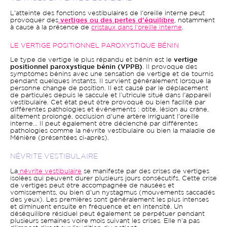
L'atteinte des fonctions vestibulaires de l'oreille interne peut
provoquer des
vertiges ou des pertes d'équilibre
, notamment
à cause à la présence de
cristaux dans l'oreille interne
.
LE VERTIGE POSITIONNEL PAROXYSTIQUE BÉNIN
Le type de vertige le plus répandu et bénin est le
vertige
positionnel paroxystique bénin (VPPB)
. Il provoque des
symptômes bénins avec une sensation de vertige et de tournis
pendant quelques instants. Il survient généralement lorsque la
personne change de position. Il est causé par le déplacement
de particules depuis le saccule et l’utricule situé dans l'appareil
vestibulaire. Cet état peut être provoqué ou bien facilité par
différentes pathologies et événements : otite, lésion au crâne,
alitement prolongé, occlusion d'une artère irriguant l'oreille
interne... Il peut également être déclenché par différentes
pathologies comme la névrite vestibulaire ou bien la maladie de
Ménière (présentées ci-après).
NÉVRITE VESTIBULAIRE
La
névrite vestibulaire
se manifeste par des crises de vertiges
isolées qui peuvent durer plusieurs jours consécutifs. Cette crise
de vertiges peut être accompagnée de nausées et
vomissements, ou bien d'un nystagmus (mouvements saccadés
des yeux). Les premières sont généralement les plus intenses
et diminuent ensuite en fréquence et en intensité. Un
déséquilibre résiduel peut également se perpétuer pendant
plusieurs semaines voire mois suivant les crises. Elle n'a pas