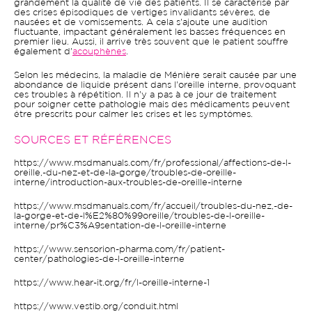
grandement la qualité de vie des patients. Il se caractérise par
des crises épisodiques de vertiges invalidants sévères, de
nausées et de vomissements. A cela s'ajoute une audition
fluctuante, impactant généralement les basses fréquences en
premier lieu. Aussi, il arrive très souvent que le patient souffre
également d'
acouphènes
.
Selon les médecins, la maladie de Ménière serait causée par une
abondance de liquide présent dans l'oreille interne, provoquant
ces troubles à répétition. Il n'y a pas à ce jour de traitement
pour soigner cette pathologie mais des médicaments peuvent
être prescrits pour calmer les crises et les symptômes.
SOURCES ET RÉFÉRENCES
https://www.msdmanuals.com/fr/professional/affections-de-l-
oreille,-du-nez-et-de-la-gorge/troubles-de-oreille-
interne/introduction-aux-troubles-de-oreille-interne
https://www.msdmanuals.com/fr/accueil/troubles-du-nez,-de-
la-gorge-et-de-l%E2%80%99oreille/troubles-de-l-oreille-
interne/pr%C3%A9sentation-de-l-oreille-interne
https://www.sensorion-pharma.com/fr/patient-
center/pathologies-de-l-oreille-interne
https://www.hear-it.org/fr/l-oreille-interne-1
https://www.vestib.org/conduit.html