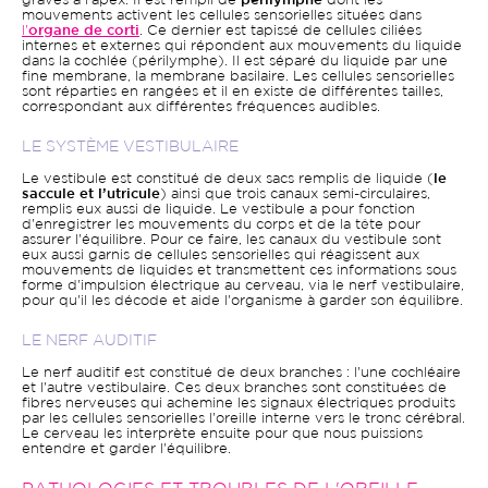
graves à l’apex. Il est rempli de
périlymphe
dont les
mouvements activent les cellules sensorielles situées dans
l'
organe de corti
. Ce dernier est tapissé de cellules ciliées
internes et externes qui répondent aux mouvements du liquide
dans la cochlée (périlymphe). Il est séparé du liquide par une
fine membrane, la membrane basilaire. Les cellules sensorielles
sont réparties en rangées et il en existe de différentes tailles,
correspondant aux différentes fréquences audibles.
LE SYSTÈME VESTIBULAIRE
Le vestibule est constitué de deux sacs remplis de liquide (
le
saccule et l’utricule
) ainsi que trois canaux semi-circulaires,
remplis eux aussi de liquide. Le vestibule a pour fonction
d'enregistrer les mouvements du corps et de la tête pour
assurer l'équilibre. Pour ce faire, les canaux du vestibule sont
eux aussi garnis de cellules sensorielles qui réagissent aux
mouvements de liquides et transmettent ces informations sous
forme d'impulsion électrique au cerveau, via le nerf vestibulaire,
pour qu'il les décode et aide l'organisme à garder son équilibre.
LE NERF AUDITIF
Le nerf auditif est constitué de deux branches : l'une cochléaire
et l'autre vestibulaire. Ces deux branches sont constituées de
fibres nerveuses qui achemine les signaux électriques produits
par les cellules sensorielles l'oreille interne vers le tronc cérébral.
Le cerveau les interprète ensuite pour que nous puissions
entendre et garder l'équilibre.