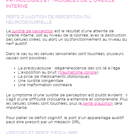
PATHOLOGIES ET TROUBLES DE L'OREILLE
INTERNE
PERTE D'AUDITION DE PERCEPTION OU
NEUROSENSORIELLE
La
surdité de perception
est le résultat d'une atteinte de
l'oreille interne, soit au niveau de la cochlée, avec la destruction
des cellules ciliées, ou alors un dysfonctionnement au niveau du
nerf auditif.
Dans le cas ou les cellules sensorielles sont touchées, plusieurs
causes sont possibles :
La presbyacousie : dégénérescence des cils lié à l'âge
L'exposition au bruit (
traumatisme sonore
)
La prise de médicaments ototoxiques
Une surdité congénitale
Une malformation cochléaire
Le symptôme d'une surdité de perception est plutôt évident : il
s'agit d'une difficulté croissante à entendre et comprendre. Plus
les cellules cilliées sont touchées, plus la
perte d'audition
sera
importante.
Pour pallier ce déficit cognitif, le port d'un appareillage auditif
peut être prescrit par un médecin ORL.
VERTIGES ET PERTE D'ÉQUILIBRE