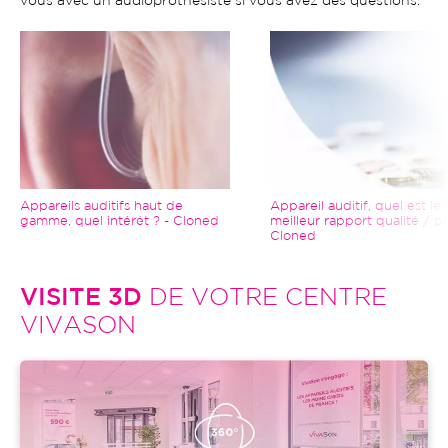
vous avec un audioprothésiste si vous avez des questions.
Image
Image
Appareils auditifs haut de
Appareil auditif, quel est le
gamme, quel intérêt ? - Cloned
meilleur rapport qualité / pr
Cloned
VISITE 3D
DE VOTRE CENTRE
VIVASON