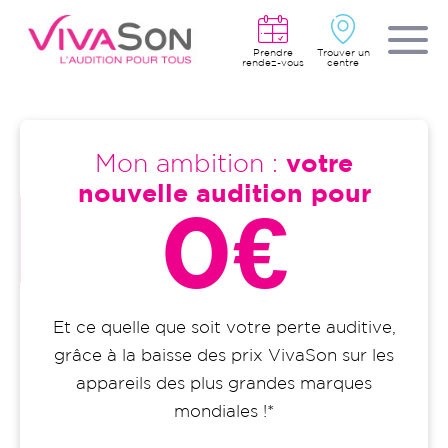
Aller
au
contenu
principal
Prendre
Trouver un
rendez-vous
centre
Mon ambition :
votre
nouvelle audition pour
0€
Et ce quelle que soit votre perte auditive,
grâce à la baisse des prix VivaSon sur les
appareils des plus grandes marques
mondiales !*