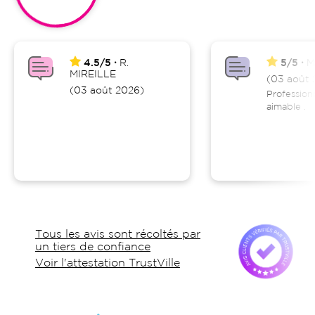
4.5/5
R.
5/5
M
MIREILLE
(03 août 
(03 août 2026)
Profession
aimable .
Tous les avis sont récoltés par
un tiers de confiance
Voir l'attestation TrustVille