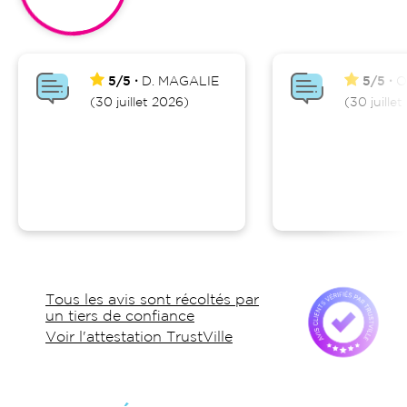
5/5
D.
MAGALIE
5/5
O
(30 juillet 2026)
(30 juille
Tous les avis sont récoltés par
un tiers de confiance
Voir l'attestation TrustVille