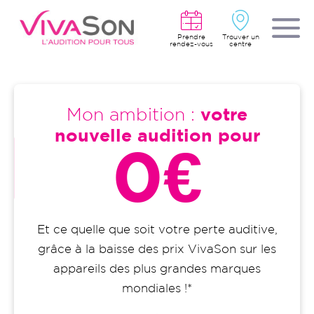
Aller
au
contenu
principal
Prendre
Trouver un
rendez-vous
centre
Mon ambition :
votre
nouvelle audition pour
0€
Et ce quelle que soit votre perte auditive,
grâce à la baisse des prix VivaSon sur les
appareils des plus grandes marques
mondiales !*