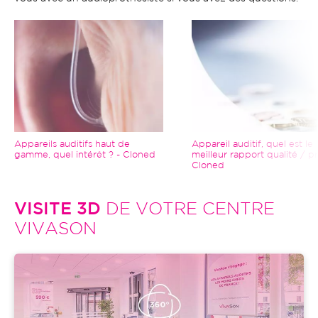
Image
Image
Appareils auditifs haut de
Appareil auditif, quel est le
gamme, quel intérêt ? - Cloned
meilleur rapport qualité / pr
Cloned
VISITE 3D
DE VOTRE CENTRE
VIVASON