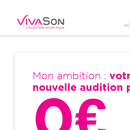
Aller
au
contenu
AC
principal
Mon ambition :
vot
nouvelle audition 
0€