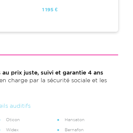
1 195 €
1 195 
s
au prix juste, suivi et garantie 4 ans
en charge par la sécurité sociale et les
ils auditifs
Oticon
Hansaton
Widex
Bernafon