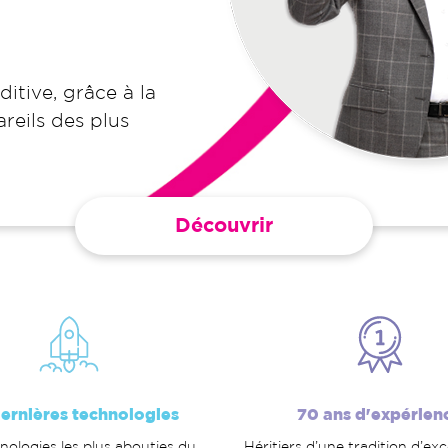
ditive, grâce à la
reils des plus
Découvrir
dernières technologies
70 ans d'expérien
nologies les plus abouties du
Héritiers d’une tradition d’ex