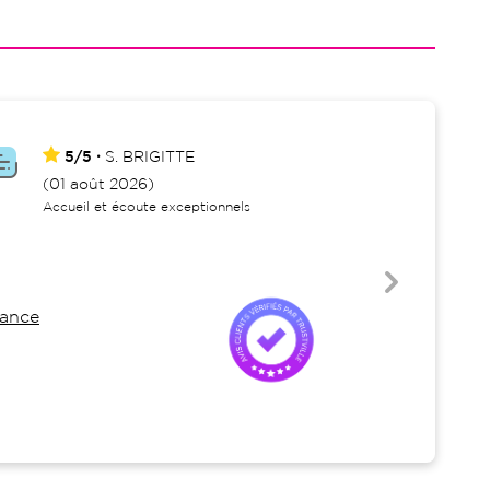
5/5
S.
BRIGITTE
5/5
(01 août 2026)
(01 août
Accueil et écoute exceptionnels
Personnel
iance