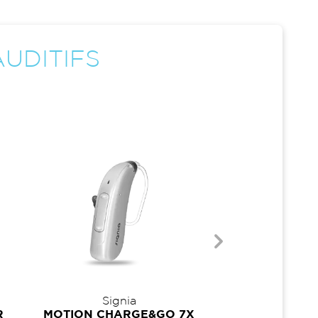
UDITIFS
Signia
Stark
R
MOTION CHARGE&GO 7X
EVOLV AI 24