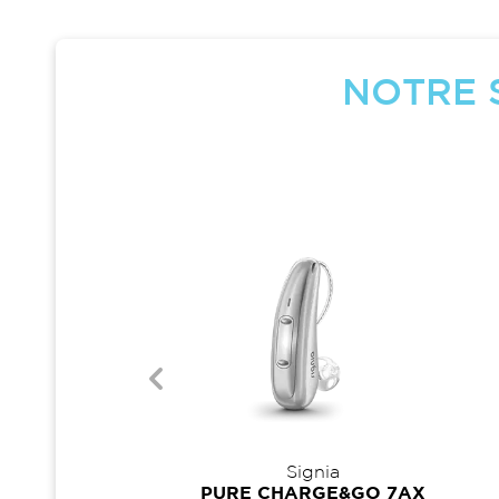
NOTRE 
Oticon
Signia
WN SI 1
PURE CHARGE&GO 7AX