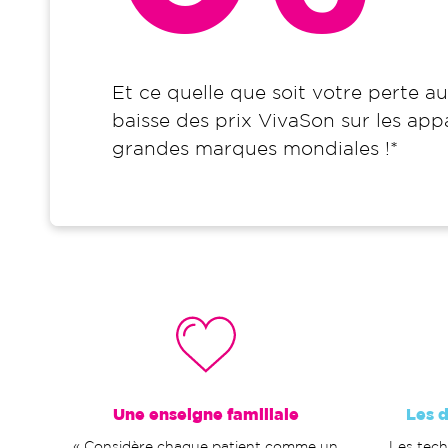
Et ce quelle que soit votre perte au
baisse des prix VivaSon sur les appa
grandes marques mondiales !*
Une enseigne familiale
Les 
« Considère chaque patient comme un
Les tech