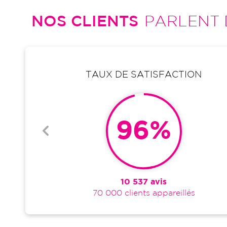
NOS CLIENTS
PARLENT 
ASCAL
4.5/5
B.
JACQUES
TAUX DE SATISFACTION
(31 juillet 2026)
nel et courtois
plications à chaque
96%
10 537 avis
70 000 clients appareillés