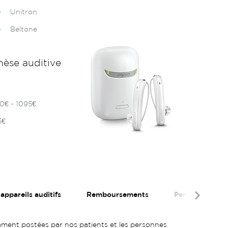
Unitron
Beltone
hèse auditive
0€ - 1095€
5€
ppareils auditifs
Remboursements
Perte auditive 
emment postées par nos patients et les personnes