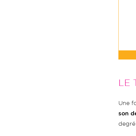
LE
Une fo
son d
degré 