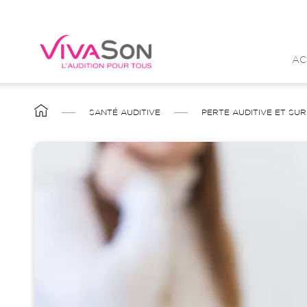
Aller
au
contenu
AC
principal
FIL
SANTÉ AUDITIVE
PERTE AUDITIVE ET SUR
D'ARIANE
Image