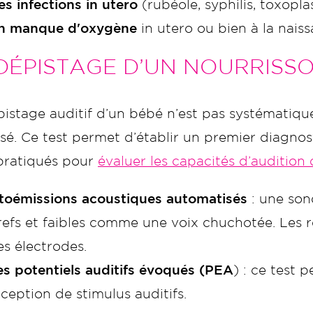
es infections in utero
(rubéole, syphilis, toxopl
n manque d'oxygène
in utero ou bien à la nais
DÉPISTAGE D’UN NOURRISS
istage auditif d’un bébé n’est pas systématique
sé. Ce test permet d’établir un premier diagnos
 pratiqués pour
évaluer les capacités d’audition
toémissions acoustiques automatisés
: une sond
refs et faibles comme une voix chuchotée. Les r
es électrodes.
es potentiels auditifs évoqués (PEA
) : ce test 
éception de stimulus auditifs.