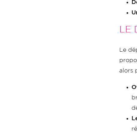
D
U
LE 
Le dép
propo
alors
O
b
d
L
r