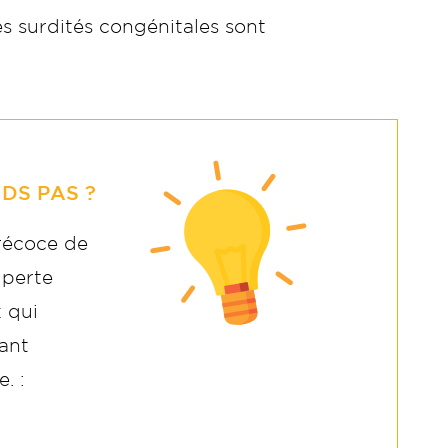
s surdités congénitales sont
DS PAS ?
précoce de
 perte
 qui
ant
. :