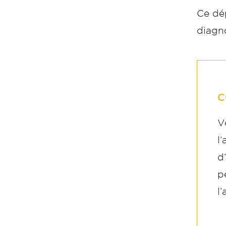
Ce dép
diagno
C
V
l
d
p
l