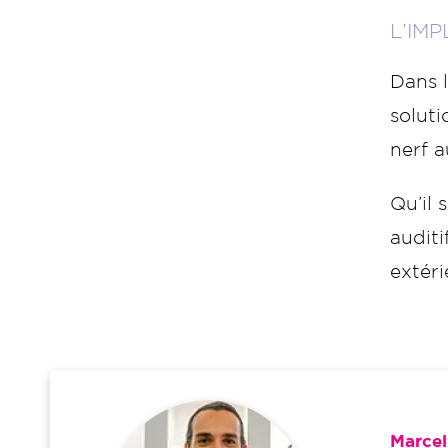
L’IM
Dans l
solut
nerf a
Qu’il 
audit
extéri
Marcel