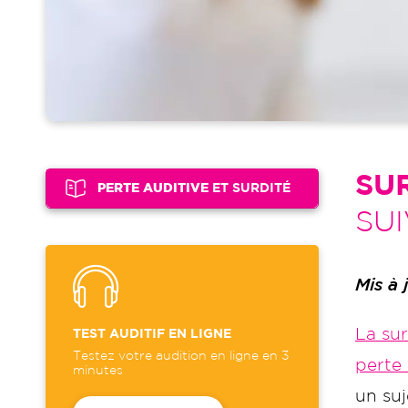
SU
PERTE AUDITIVE
ET SURDITÉ
SUI
Mis à
La sur
TEST AUDITIF EN LIGNE
Testez votre audition en ligne en 3
perte 
minutes
un suj