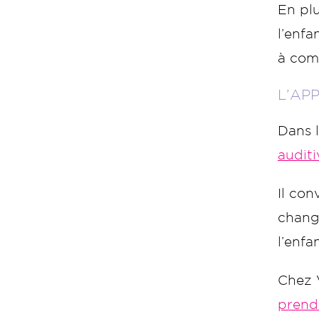
En plu
l’enfa
à com
L’AP
Dans l
audit
Il con
chang
l’enfan
Chez V
prendr