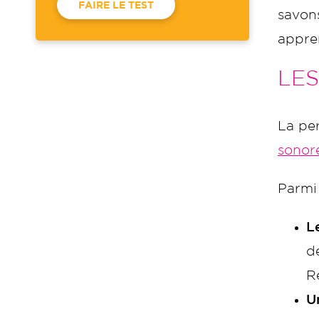
FAIRE LE TEST
savons
appre
LES
La per
sonor
Parmi 
L
d
Re
U