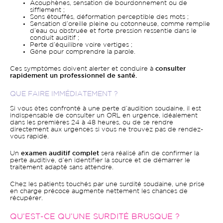
Acouphènes, sensation de bourdonnement ou de
sifflement ;
Sons étouffés, déformation perceptible des mots ;
Sensation d’oreille pleine ou cotonneuse, comme remplie
d’eau ou obstruée et forte pression ressentie dans le
conduit auditif ;
Perte d’équilibre voire vertiges ;
Gêne pour comprendre la parole.
Ces symptômes doivent alerter et conduire à
consulter
rapidement un professionnel de santé.
QUE FAIRE IMMÉDIATEMENT ?
Si vous êtes confronté à une perte d’audition soudaine, il est
indispensable de consulter un ORL en urgence, idéalement
dans les premières 24 à 48 heures, ou de se rendre
directement aux urgences si vous ne trouvez pas de rendez-
vous rapide.
Un
examen auditif complet
sera réalisé afin de confirmer la
perte auditive, d’en identifier la source et de démarrer le
traitement adapté sans attendre.
Chez les patients touchés par une surdité soudaine, une prise
en charge précoce augmente nettement les chances de
récupérer.
QU’EST-CE QU’UNE SURDITÉ BRUSQUE ?