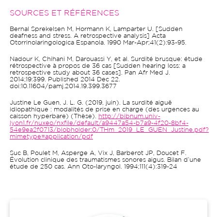
SOURCES ET RÉFÉRENCES
Bernal Sprekelsen M, Hormann K, Lamparter U. [Sudden
deafness and stress. A retrospective analysis] Acta
Otorrinolaringologica Espanola. 1990 Mar-Apr;41(2):93-95.
Nadour K, Chihani M, Darouassi Y, et al. Surdité brusque: étude
rétrospective à propos de 36 cas [Sudden hearing loss: a
retrospective study about 36 cases]. Pan Afr Med J.
2014;19:399. Published 2014 Dec 22.
doi:10.11604/pamj.2014.19.399.3677
Justine Le Guen, J. L. G. (2019, juin). La surdité aiguë
idiopathique : modalités de prise en charge (des urgences au
caisson hyperbare) (Thèse).
http://bibnum.univ-
lyon1.fr/nuxeo/nxfile/default/a9447a54-b7a9-4f20-8bf4-
54e9ea2f0713/blobholder:0/THm_2019_LE_GUEN_Justine.pdf?
mimetype=application/pdf
Suc B, Poulet M, Asperge A, Vix J, Barberot JP, Doucet F.
Évolution clinique des traumatismes sonores aigus. Bilan d’une
étude de 250 cas. Ann Oto-laryngol. 1994;111(4):319-24