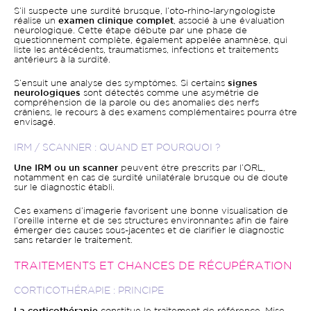
S’il suspecte une surdité brusque, l’oto-rhino-laryngologiste
réalise un
examen clinique complet
, associé à une évaluation
neurologique. Cette étape débute par une phase de
questionnement complète, également appelée anamnèse, qui
liste les antécédents, traumatismes, infections et traitements
antérieurs à la surdité.
S’ensuit une analyse des symptômes. Si certains
signes
neurologiques
sont détectés comme une asymétrie de
compréhension de la parole ou des anomalies des nerfs
crâniens, le recours à des examens complémentaires pourra être
envisagé.
IRM / SCANNER : QUAND ET POURQUOI ?
Une IRM ou un scanner
peuvent être prescrits par l’ORL,
notamment en cas de surdité unilatérale brusque ou de doute
sur le diagnostic établi.
Ces examens d’imagerie favorisent une bonne visualisation de
l’oreille interne et de ses structures environnantes afin de faire
émerger des causes sous-jacentes et de clarifier le diagnostic
sans retarder le traitement.
TRAITEMENTS ET CHANCES DE RÉCUPÉRATION
CORTICOTHÉRAPIE : PRINCIPE