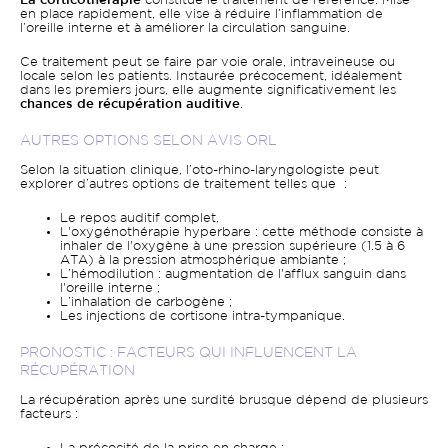
La corticothérapie
constitue le traitement de référence. Mise
en place rapidement, elle vise à réduire l’inflammation de
l’oreille interne et à améliorer la circulation sanguine.
Ce traitement peut se faire par voie orale, intraveineuse ou
locale selon les patients. Instaurée précocement, idéalement
dans les premiers jours, elle augmente significativement les
chances de récupération auditive
.
AUTRES OPTIONS SELON AVIS ORL
Selon la situation clinique, l’oto-rhino-laryngologiste peut
explorer d’autres options de traitement telles que :
Le repos auditif complet,
L'oxygénothérapie hyperbare : cette méthode consiste à
inhaler de l'oxygène à une pression supérieure (1.5 à 6
ATA) à la pression atmosphérique ambiante ;
L’hémodilution : augmentation de l'afflux sanguin dans
l'oreille interne ;
L’inhalation de carbogène ;
Les injections de cortisone intra-tympanique.
PRONOSTIC : FACTEURS QUI INFLUENCENT LA
RÉCUPÉRATION
La récupération après une surdité brusque dépend de plusieurs
facteurs :