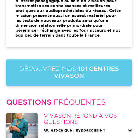
d'intérêt pédagogique au sein de VivaSon pour
transmettre ses connaissances et meilleures
pratiques aux audioprothésistes du réseau. Cette
mission présente aussi un aspect matériel pour
les tests de nouveaux produits ainsi qu'une
dimension relationnelle primordiale pour
pérenniser l'échange avec les fournisseurs et nos
équipes de terrain dans toute la France.
DÉCOUVREZ NOS
101 CENTRES
VIVASON
QUESTIONS
FRÉQUENTES
Image
VIVASON RÉPOND À VOS
QUESTIONS
Qu'est-ce que
l'hypoacousie ?