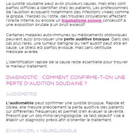
La surdité soudaine peut avoir plusieurs causes, mais elles sont
parfois difficiles à identifier chez les patients. Les professionnels
de l’audition évoquent notamment des infections virales comme
la grippe, l’herpès ou l’otite, des troubles circulatoires affectant
l’oreille interne ou encore un
traumatisme sonore
consécutif à
une exposition brutale à un bruit excessif.
Certaines maladies auto-immunes ou médicaments ototoxiques
peuvent aussi provoquer une
perte auditive brusque
. Dans des
cas plus rares, une tumeur bénigne du nerf auditif peut être en
cause. Le stress est parfois évoqué, mais sans certitude
médicale avérée.
L’identification rapide de la cause reste essentielle pour trouver
le meilleur traitement.
DIAGNOSTIC : COMMENT CONFIRME-T-ON UNE
PERTE D'AUDITION SOUDAINE ?
AUDIOMÉTRIE
L’audiométrie
peut confirmer une surdité brusque. Rapide et
ciblée, elle mesure précisément la perte auditive des patients
sur différentes fréquences et permet d'en évaluer la sévérité.
Prescrit par un oto-rhino-laryngologiste, ce test objectif vise à
établir un diagnostic précis afin d’orienter le traitement.
EXAMEN ORL + NEUROLOGIQUE