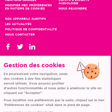
MENTIONS LÉGALES
COMITÉ D'EXPERTS
AUDIOLOGIE
MODIFIER MES PRÉFÉRENCES
EN MATIÈRE DE COOKIES
NOUS REJOINDRE
NOS APPAREILS AUDITIFS
LES ACTUALITÉS
POLITIQUE DE CONFIDENTIALITÉ
NOUS CONTACTER
Gestion des cookies
En poursuivant votre navigation, seuls
TOUS NOS CENTRES
des cookies à des fins statistiques
AUVERGNE-RHÔNE-
CENTRE-VAL DE LOIRE
ALPES
GRAND EST
seront utilisés. Vous pouvez profiter
BOURGOGNE-
ÎLE-DE-FRANCE
d'autres fonctionnalités et nous aider à améliorer le site en
FRANCHE-COMTÉ
BRETAGNE
cliquant sur "Accepter"
HAUTS-DE-FRANCE
NOUVELLE-AQUITAINE
NORMANDIE
PAYS DE LA LOIRE
Pour modifier vos préférences par la suite, cliquez sur le lien
OCCITANIE
PROVENCE-ALPES-
'Préférences de cookies' situé dans le pied de page.
CÔTE D'AZUR