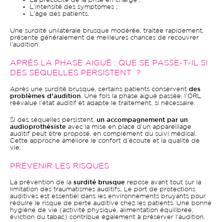
La précocité de la prise en charge ;
L’intensité des symptômes ;
L’âge des patients.
Une surdité unilatérale brusque modérée, traitée rapidement,
présente généralement de meilleures chances de recouvrer
l'audition.
APRÈS LA PHASE AIGUË : QUE SE PASSE-T-IL SI
DES SÉQUELLES PERSISTENT ?
Après une surdité brusque, certains patients conservent
des
problèmes d’audition
. Une fois la phase aiguë passée, l’ORL
réévalue l’état auditif et adapte le traitement, si nécessaire.
Si des séquelles persistent,
un accompagnement par un
audioprothésiste
avec la mise en place d’un appareillage
auditif peut être proposé, en complément du suivi médical.
Cette approche améliore le confort d’écoute et la qualité de
vie.
PRÉVENIR LES RISQUES
La prévention de la
surdité brusque
repose avant tout sur la
limitation des traumatismes auditifs
.
Le port de protections
auditives est essentiel dans les environnements bruyants pour
réduire le risque de perte auditive chez les patients. Une bonne
hygiène de vie (activité physique, alimentation équilibrée,
éviction du tabac) contribue également à préserver l'audition.