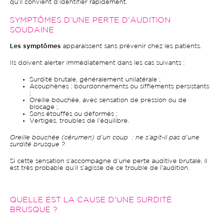
qu'il convient d’identifier rapidement.
SYMPTÔMES D’UNE PERTE D'AUDITION
SOUDAINE
Les symptômes
apparaissent sans prévenir chez les patients.
Ils doivent alerter immédiatement dans les cas suivants :
Surdité brutale, généralement unilatérale ;
Acouphènes : bourdonnements ou sifflements persistants
;
Oreille bouchée, avec sensation de pression ou de
blocage ;
Sons étouffés ou déformés ;
Vertiges, troubles de l’équilibre.
Oreille bouchée (cérumen) d’un coup : ne s’agit-il pas d’une
surdité brusque ?
Si cette sensation s’accompagne d’une perte auditive brutale, il
est très probable qu’il s’agisse de ce trouble de l'audition.
QUELLE EST LA CAUSE D'UNE SURDITÉ
BRUSQUE ?