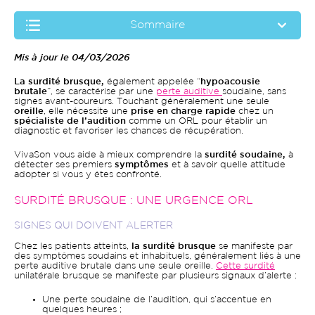
Sommaire
Mis à jour le 04/03/2026
La surdité brusque,
également appelée “
hypoacousie
brutale
”, se caractérise par une
perte auditive
soudaine, sans
signes avant-coureurs. Touchant généralement une seule
oreille
, elle nécessite une
prise en charge rapide
chez un
spécialiste de l’audition
comme un ORL pour établir un
diagnostic et favoriser les chances de récupération.
VivaSon vous aide à mieux comprendre la
surdité soudaine,
à
détecter ses premiers
symptômes
et à savoir quelle attitude
adopter si vous y êtes confronté.
SURDITÉ BRUSQUE : UNE URGENCE ORL
SIGNES QUI DOIVENT ALERTER
Chez les patients atteints,
la surdité brusque
se manifeste par
des symptômes soudains et inhabituels, généralement liés à une
perte auditive brutale dans une seule oreille.
Cette surdité
unilatérale brusque se manifeste par plusieurs signaux d’alerte :
Une perte soudaine de l’audition, qui s’accentue en
quelques heures ;