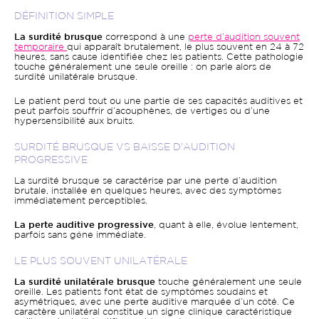
DÉFINITION SIMPLE
La surdité brusque
correspond à une
perte d’audition souvent
temporaire
qui apparaît brutalement, le plus souvent en 24 à 72
heures, sans cause identifiée chez les patients. Cette pathologie
touche généralement une seule oreille : on parle alors de
surdité unilatérale brusque.
Le patient perd tout ou une partie de ses capacités auditives et
peut parfois souffrir d’acouphènes, de vertiges ou d’une
hypersensibilité aux bruits.
SURDITÉ BRUSQUE VS BAISSE D’AUDITION
PROGRESSIVE
La surdité brusque se caractérise par une perte d’audition
brutale, installée en quelques heures, avec des symptômes
immédiatement perceptibles.
La perte auditive progressive
, quant à elle, évolue lentement,
parfois sans gêne immédiate.
LE PLUS SOUVENT UNILATÉRALE
La surdité unilatérale brusque
touche généralement une seule
oreille. Les patients font état de symptômes soudains et
asymétriques, avec une perte auditive marquée d’un côté. Ce
caractère unilatéral constitue un signe clinique caractéristique