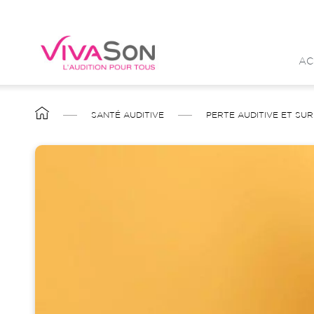
Aller
au
contenu
AC
principal
FIL
SANTÉ AUDITIVE
PERTE AUDITIVE ET SUR
D'ARIANE
Image