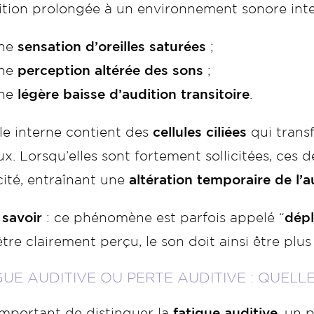
tion prolongée à un environnement sonore inten
ne
sensation d’oreilles saturées
;
ne
perception altérée des sons
;
ne
légère baisse d’audition transitoire
.
lle interne contient des
cellules ciliées
qui trans
ux. Lorsqu’elles sont fortement sollicitées, ce
cité, entraînant une
altération temporaire de l’a
 savoir
: ce phénomène est parfois appelé “
dépl
tre clairement perçu, le son doit ainsi être plus
GUE AUDITIVE OU PERTE AUDITIVE : QUELL
 important de distinguer la
fatigue auditive
, un 