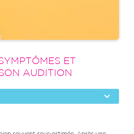
 SYMPTÔMES ET
SON AUDITION
 bien souvent sous-estimée. Après une