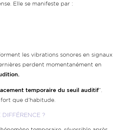
se. Elle se manifeste par :
forment les vibrations sonores en signaux
s dernières perdent momentanément en
udition.
acement temporaire du seuil auditif
”.
 fort que d’habitude.
E DIFFÉRENCE ?
phénomène temporaire, réversible après