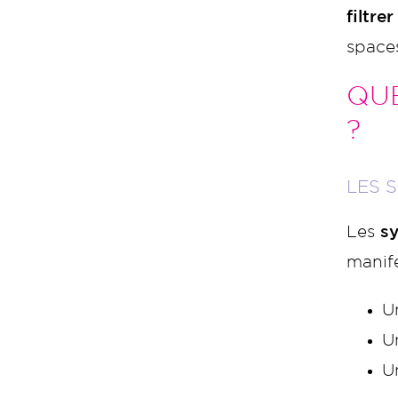
filtre
spaces
QUE
?
LES 
Les
s
manife
U
U
U