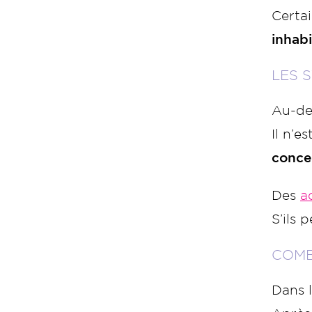
Certa
inhabi
LES 
Au-de
Il n’e
conce
Des
a
S’ils 
COMB
Dans l