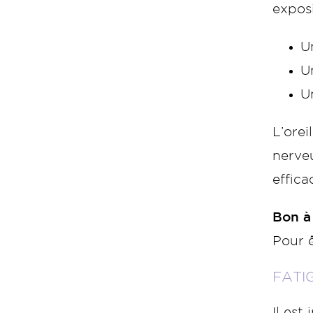
exposi
U
U
U
L’orei
nerve
effica
Bon à
Pour ê
FATI
Il est