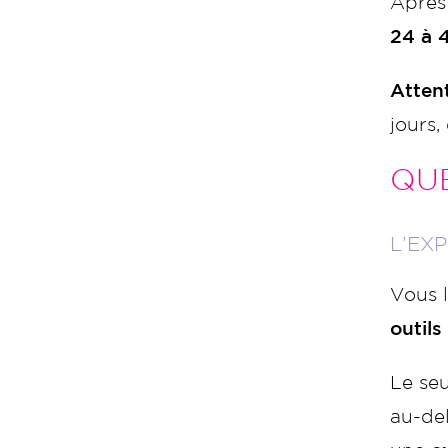
Après 
24 à 4
Atten
jours
QUE
L’EX
Vous l
outils
Le se
au-del