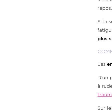
repos,
Si la 
fatigu
plus s
COMM
Les
en
D’un 
à rude
traum
Sur le