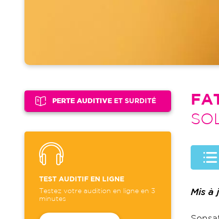
FA
PERTE AUDITIVE
ET SURDITÉ
SO
TEST AUDITIF EN LIGNE
Mis à
Testez votre audition en ligne en 3
minutes
Sensa