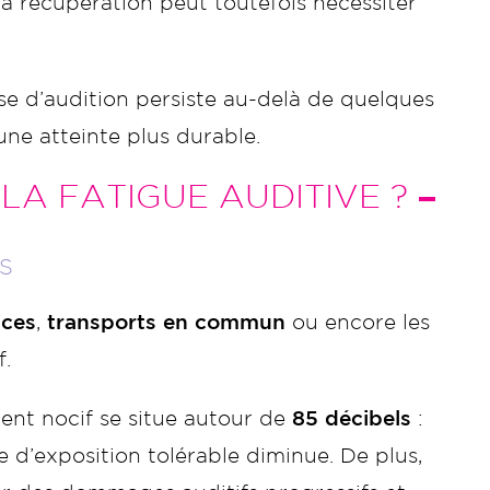
la récupération peut toutefois nécessiter
isse d’audition persiste au-delà de quelques
une atteinte plus durable.
LA FATIGUE AUDITIVE ?
S
aces
,
transports en commun
ou encore les
f.
nt nocif se situe autour de
85 décibels
:
e d’exposition tolérable diminue. De plus,