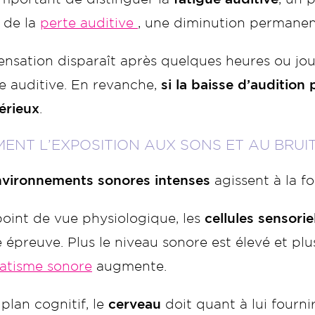
 de la
perte auditive
, une diminution permanen
sensation disparaît après quelques heures ou jou
e auditive. En revanche,
si la baisse d’audition 
érieux
.
ENT L’EXPOSITION AUX SONS ET AU BRUIT
vironnements sonores intenses
agissent à la foi
point de vue physiologique, les
cellules sensorie
 épreuve. Plus le niveau sonore est élevé et plu
atisme sonore
augmente.
 plan cognitif, le
cerveau
doit quant à lui fourni