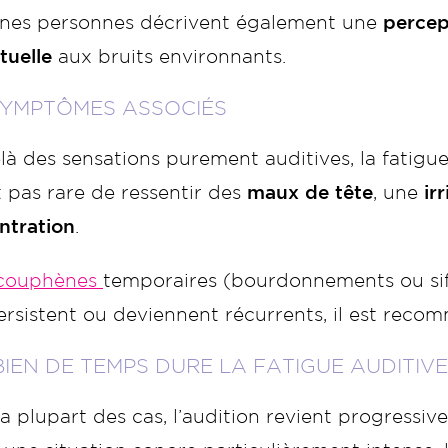
ines personnes décrivent également une
percep
tuelle
aux bruits environnants.
SYMPTÔMES ASSOCIÉS
là des sensations purement auditives, la fatig
st pas rare de ressentir des
maux de tête
, une
ir
ntration
.
couphènes
temporaires (bourdonnements ou sif
persistent ou deviennent récurrents, il est re
IEN DE TEMPS DURE LA FATIGUE AUDITIVE
a plupart des cas, l’audition revient progressi