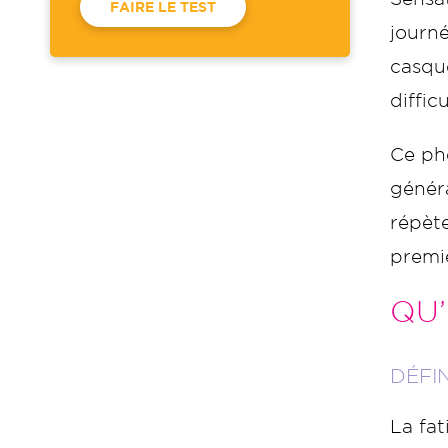
FAIRE LE TEST
journ
casque
diffi
Ce ph
généra
répète
premi
QU’
DÉFI
La fa