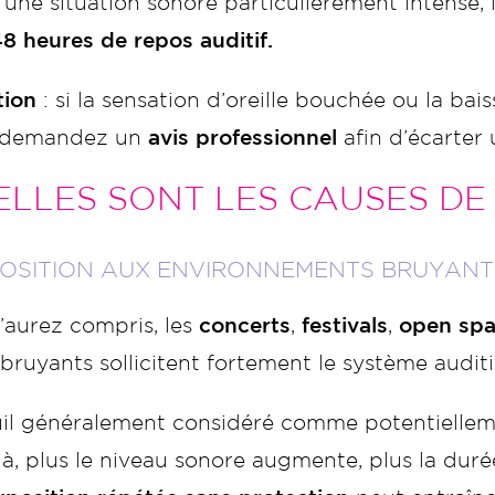
une situation sonore particulièrement intense, 
8 heures de repos auditif.
tion
: si la sensation d’oreille bouchée ou la ba
, demandez un
avis professionnel
afin d’écarter 
LLES SONT LES CAUSES DE 
POSITION AUX ENVIRONNEMENTS BRUYANT
’aurez compris, les
concerts
,
festivals
,
open sp
bruyants sollicitent fortement le système auditi
uil généralement considéré comme potentielleme
à, plus le niveau sonore augmente, plus la duré